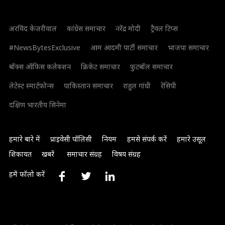
अरविंद केजरीवाल
कांग्रेस समाचार
नरेंद्र मोदी
ट्रैवल टिप्स
#NewsBytesExclusive
आम आदमी पार्टी समाचार
भाजपा समाचार
बॉक्स ऑफिस कलेक्शन
क्रिकेट समाचार
फुटबॉल समाचार
लेटेस्ट स्मार्टफोन्स
पाकिस्तान समाचार
राहुल गांधी
रेसिपी
दक्षिण भारतीय सिनेमा
हमारे बारे में
प्राइवेसी पॉलिसी
नियम
हमसे संपर्क करें
हमारे उसूल
शिकायत
खबरें
समाचार संग्रह
विषय संग्रह
हमें फॉलो करें