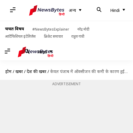
अन्य
Hindi
चर्चित विषय
#NewsBytesExplainer
नरेंद्र मोदी
आर्टिफिशियल इंटेलिजेंस
क्रिकेट समाचार
राहुल गांधी
Hindi
होम
/
खबरें
/
देश की खबरें
/
केवल पंजाब में ऑक्सीजन की कमी के कारण हुई चार संदिग्ध मौतें- केंद्र सरकार
ADVERTISEMENT