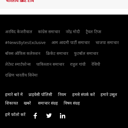
भारतीय क्रिकेट टीम
अरविंद केजरीवाल
कांग्रेस समाचार
नरेंद्र मोदी
ट्रैवल टिप्स
#NewsBytesExclusive
आम आदमी पार्टी समाचार
भाजपा समाचार
बॉक्स ऑफिस कलेक्शन
क्रिकेट समाचार
फुटबॉल समाचार
लेटेस्ट स्मार्टफोन्स
पाकिस्तान समाचार
राहुल गांधी
रेसिपी
दक्षिण भारतीय सिनेमा
हमारे बारे में
प्राइवेसी पॉलिसी
नियम
हमसे संपर्क करें
हमारे उसूल
शिकायत
खबरें
समाचार संग्रह
विषय संग्रह
हमें फॉलो करें