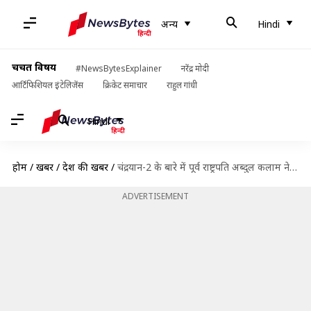
अन्य
Hindi
चर्चित विषय
#NewsBytesExplainer
नरेंद्र मोदी
आर्टिफिशियल इंटेलिजेंस
क्रिकेट समाचार
राहुल गांधी
Hindi
होम
/
खबरें
/
देश की खबरें
/
चंद्रयान-2 के बारे में पूर्व राष्ट्रपति अब्दुल कलाम ने ISRO को दिए थे ये सुझाव
ADVERTISEMENT