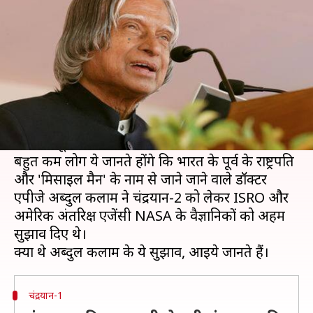
कलाम ने ISRO को दिए थे ये सुझाव
लेखन
Jul 22, 2019
05:25 pm
प्रमोद कुमार
क्या है खबर?
भारत ने चांद की सतह पर उतरने वाला मिशन चंद्रयान-2
लॉन्च कर दिया है। ISRO ने श्रीहरिकोटा से इसे
सफलतापूर्वक लॉन्च किया।
बहुत कम लोग ये जानते होंगे कि भारत के पूर्व के राष्ट्रपति
और 'मिसाइल मैन' के नाम से जाने जाने वाले डॉक्टर
एपीजे अब्दुल कलाम ने चंद्रयान-2 को लेकर ISRO और
अमेरिकी अंतरिक्ष एजेंसी NASA के वैज्ञानिकों को अहम
सुझाव दिए थे।
चंद्रयान-1