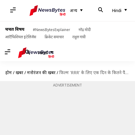
अन्य
Hindi
चर्चित विषय
#NewsBytesExplainer
नरेंद्र मोदी
आर्टिफिशियल इंटेलिजेंस
क्रिकेट समाचार
राहुल गांधी
Hindi
होम
/
खबरें
/
मनोरंजन की खबरें
/
फिल्म 'RRR' के लिए एक दिन के कितने पैसे ले रहीं आलिया भट्ट?
ADVERTISEMENT