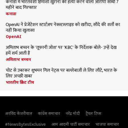
कनाडा में भारतवंशी हिमांशी खुराना की हत्या करने वाला आरोपी साथी 7
महीने बाद गिरफ्तार
कनाडा
OpenAI ने प्रेजेंटेशन स्टार्टअप नेक्स्टस्लाइड को खरीदा, सौदे की शर्तों का
नहीं किया खुलासा
OpenAI
अमिताभ बच्चन के 'तूफानी जोश' पर 'KBC' के निर्देशक बोले- उन्हें देख
हमें शर्म आती है
अमिताभ बच्चन
चोट से उबरकर शुभमन गिल नेट्स पर बल्लेबाजी ले लिए लौटे, भारत के
लिए अच्छी खबर
भारतीय क्रिकेट टीम
अरविंद केजरीवाल
कांग्रेस समाचार
नरेंद्र मोदी
ट्रैवल टिप्स
#NewsBytesExclusive
आम आदमी पार्टी समाचार
भाजपा समाचार