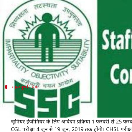
SSC Calendar 2019: जानें कब जारी
लेखन
Jan 27, 2019
02:21 pm
मोना दीक्षित
क्या है खबर?
कर्मचारी चयन आयोग यानी कि SSC ने शैक्षणिक वर्ष 2019 मे
SSC ने इसमें 1 जनवरी, 2019 से 31 मार्च, 2020 तक होनी 
SSC द्वारा जारी किए इस कैलेंडर के अनुसार पहला एक्जाम कम
महत्वपूर्ण तिथियां
कब होंगी परीक्षाएं
आयोग मार्च के महीने में संयुक्त उच्च माध्यमिक स्तर (CHSL) क
साथ ही कंबाइंड ग्रैजुएट लेवल एग्जाम के लिए ऑनलाइन आवेदन प
जूनियर इंजीनियर के लिए आवेदन प्रक्रिया 1 फरवरी से 25 फरव
CGL परीक्षा 4 जून से 19 जून, 2019 तक होंगी। CHSL परीक्ष