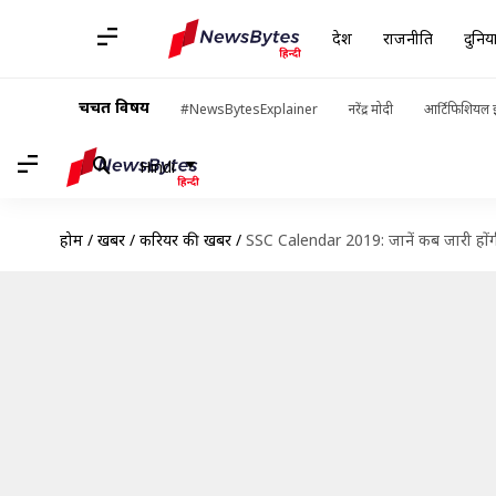
देश
राजनीति
दुनिय
चर्चित विषय
#NewsBytesExplainer
नरेंद्र मोदी
आर्टिफिशियल इ
Hindi
होम
/
खबरें
/
करियर की खबरें
/
SSC Calendar 2019: जानें कब जारी हो