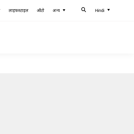
ब
लाइफस्टाइल
ऑटो
अन्य
Hindi