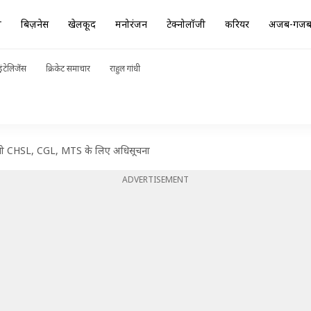
ा
बिज़नेस
खेलकूद
मनोरंजन
टेक्नोलॉजी
करियर
अजब-गज
ंटेलिजेंस
क्रिकेट समाचार
राहुल गांधी
ंगी CHSL, CGL, MTS के लिए अधिसूचना
ADVERTISEMENT