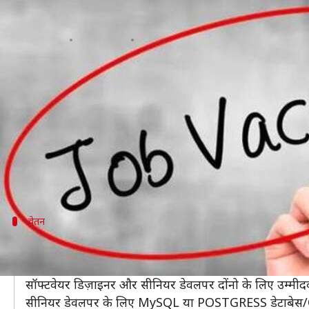
UPSC भर्ती 2018: सॉफ्टवेयर डिज़ाइ
लेखन
Dec 03, 2018
11:28 am
मोना दीक्षित
क्या है खबर?
संघ लोक सेवा आयोग (
UPSC
) ने सॉफ्टवेयर डिज़ाइनर और
रिक्त पदों पर भर्ती होगी।
आवेदन अॉफलाइन मोड में किया जाएगा। उम्मीदवार को 
उम्मीदवार UPSC की आधिकारिक वेबसाइट पर जाकर प्रोमो आ
वेतन
मिलेगा कितना वेतन
सॉफ्टवेयर डिज़ाइनर को Rs. 75,000 और सीनियर डेवलपर क
सॉफ्टवेयर डिज़ाइनर और सीनियर डेवलपर दोंनो के लिए उम्मीद
सीनियर डेवलपर के लिए MySQL या POSTGRESS डेटाबेस/ORAC