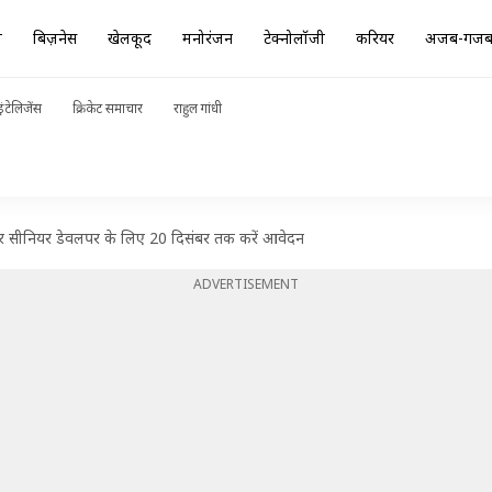
ा
बिज़नेस
खेलकूद
मनोरंजन
टेक्नोलॉजी
करियर
अजब-गज
ंटेलिजेंस
क्रिकेट समाचार
राहुल गांधी
र सीनियर डेवलपर के लिए 20 दिसंबर तक करें आवेदन
ADVERTISEMENT