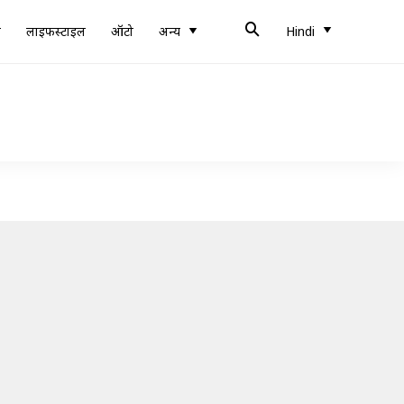
ब
लाइफस्टाइल
ऑटो
अन्य
Hindi