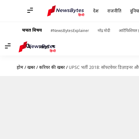
देश
राजनीति
दुनिय
चर्चित विषय
#NewsBytesExplainer
नरेंद्र मोदी
आर्टिफिशियल इ
Hindi
होम
/
खबरें
/
करियर की खबरें
/
UPSC भर्ती 2018: सॉफ्टवेयर डिज़ाइनर औ