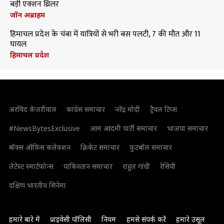
बड़ी एक्शन थ्रिलर
जॉन अब्राहम
हिमाचल प्रदेश के चंबा में यात्रियों से भरी बस पलटी, 7 की मौत और 11
घायल
हिमाचल प्रदेश
अरविंद केजरीवाल
कांग्रेस समाचार
नरेंद्र मोदी
ट्रैवल टिप्स
#NewsBytesExclusive
आम आदमी पार्टी समाचार
भाजपा समाचार
बॉक्स ऑफिस कलेक्शन
क्रिकेट समाचार
फुटबॉल समाचार
लेटेस्ट स्मार्टफोन्स
पाकिस्तान समाचार
राहुल गांधी
रेसिपी
दक्षिण भारतीय सिनेमा
हमारे बारे में
प्राइवेसी पॉलिसी
नियम
हमसे संपर्क करें
हमारे उसूल