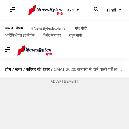
अन्य
Hindi
चर्चित विषय
#NewsBytesExplainer
नरेंद्र मोदी
आर्टिफिशियल इंटेलिजेंस
क्रिकेट समाचार
राहुल गांधी
Hindi
होम
/
खबरें
/
करियर की खबरें
/
CMAT 2020: जनवरी में होने वाली परीक्षा के लिए एक महीने में ऐसे करें तैयारी
ADVERTISEMENT