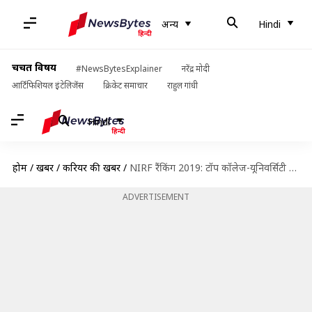
अन्य
Hindi
चर्चित विषय
#NewsBytesExplainer
नरेंद्र मोदी
आर्टिफिशियल इंटेलिजेंस
क्रिकेट समाचार
राहुल गांधी
Hindi
होम
/
खबरें
/
करियर की खबरें
/
NIRF रैंकिंग 2019: टॉप कॉलेज-यूनिवर्सिटी की लिस्ट जारी, IIT मद्रास ने मारी बाजी, जानें पूरी लिस्ट
ADVERTISEMENT