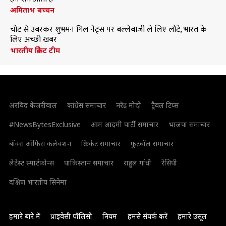
अमिताभ बच्चन
चोट से उबरकर शुभमन गिल नेट्स पर बल्लेबाजी ले लिए लौटे, भारत के
लिए अच्छी खबर
भारतीय क्रिकेट टीम
अरविंद केजरीवाल
कांग्रेस समाचार
नरेंद्र मोदी
ट्रैवल टिप्स
#NewsBytesExclusive
आम आदमी पार्टी समाचार
भाजपा समाचार
बॉक्स ऑफिस कलेक्शन
क्रिकेट समाचार
फुटबॉल समाचार
लेटेस्ट स्मार्टफोन्स
पाकिस्तान समाचार
राहुल गांधी
रेसिपी
दक्षिण भारतीय सिनेमा
हमारे बारे में
प्राइवेसी पॉलिसी
नियम
हमसे संपर्क करें
हमारे उसूल