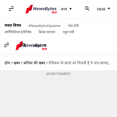
अन्य
Hindi
चर्चित विषय
#NewsBytesExplainer
नरेंद्र मोदी
आर्टिफिशियल इंटेलिजेंस
क्रिकेट समाचार
राहुल गांधी
Hindi
होम
/
खबरें
/
करियर की खबरें
/
मेडिकल के छात्रों को मिलती हैं ये पांच छात्रवृत्तियां, यहां से जानें
ADVERTISEMENT