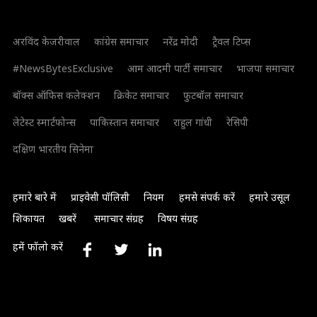
अरविंद केजरीवाल
कांग्रेस समाचार
नरेंद्र मोदी
ट्रैवल टिप्स
#NewsBytesExclusive
आम आदमी पार्टी समाचार
भाजपा समाचार
बॉक्स ऑफिस कलेक्शन
क्रिकेट समाचार
फुटबॉल समाचार
लेटेस्ट स्मार्टफोन्स
पाकिस्तान समाचार
राहुल गांधी
रेसिपी
दक्षिण भारतीय सिनेमा
हमारे बारे में
प्राइवेसी पॉलिसी
नियम
हमसे संपर्क करें
हमारे उसूल
शिकायत
खबरें
समाचार संग्रह
विषय संग्रह
हमें फॉलो करें