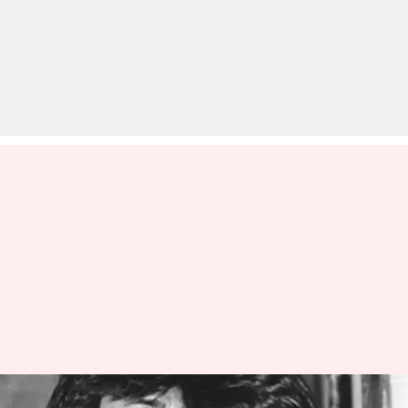
आज का इतिहास: 25 मई को हुआ था