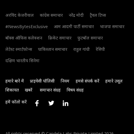
अरविंद केजरीवाल
कांग्रेस समाचार
नरेंद्र मोदी
ट्रैवल टिप्स
#NewsBytesExclusive
आम आदमी पार्टी समाचार
भाजपा समाचार
बॉक्स ऑफिस कलेक्शन
क्रिकेट समाचार
फुटबॉल समाचार
लेटेस्ट स्मार्टफोन्स
पाकिस्तान समाचार
राहुल गांधी
रेसिपी
दक्षिण भारतीय सिनेमा
हमारे बारे में
प्राइवेसी पॉलिसी
नियम
हमसे संपर्क करें
हमारे उसूल
शिकायत
खबरें
समाचार संग्रह
विषय संग्रह
हमें फॉलो करें
All rights reserved © Candela Labs Private Limited 2026