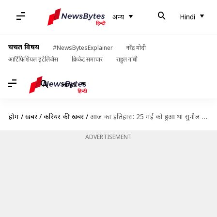
अन्य
Hindi
चर्चित विषय
#NewsBytesExplainer
नरेंद्र मोदी
आर्टिफिशियल इंटेलिजेंस
क्रिकेट समाचार
राहुल गांधी
Hindi
होम
/
खबरें
/
करियर की खबरें
/
आज का इतिहास: 25 मई को हुआ था सुनील दत्त का निधन, जानें इतिहास
ADVERTISEMENT