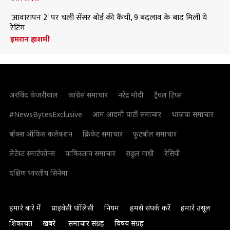
'आवारापन 2' पर चली सेंसर बोर्ड की कैंची, 9 बदलाव के बाद मिली ये
रेटिंग
इमरान हाशमी
अरविंद केजरीवाल
कांग्रेस समाचार
नरेंद्र मोदी
ट्रैवल टिप्स
#NewsBytesExclusive
आम आदमी पार्टी समाचार
भाजपा समाचार
बॉक्स ऑफिस कलेक्शन
क्रिकेट समाचार
फुटबॉल समाचार
लेटेस्ट स्मार्टफोन्स
पाकिस्तान समाचार
राहुल गांधी
रेसिपी
दक्षिण भारतीय सिनेमा
हमारे बारे में
प्राइवेसी पॉलिसी
नियम
हमसे संपर्क करें
हमारे उसूल
शिकायत
खबरें
समाचार संग्रह
विषय संग्रह