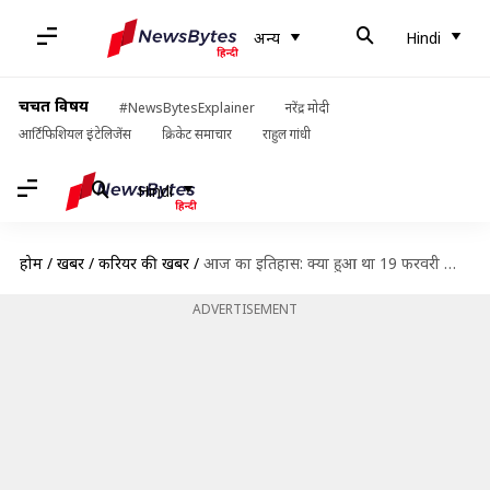
अन्य
Hindi
चर्चित विषय
#NewsBytesExplainer
नरेंद्र मोदी
आर्टिफिशियल इंटेलिजेंस
क्रिकेट समाचार
राहुल गांधी
Hindi
होम
/
खबरें
/
करियर की खबरें
/
आज का इतिहास: क्या हुआ था 19 फरवरी को, जानें कुछ प्रमुख घटनाएं
ADVERTISEMENT