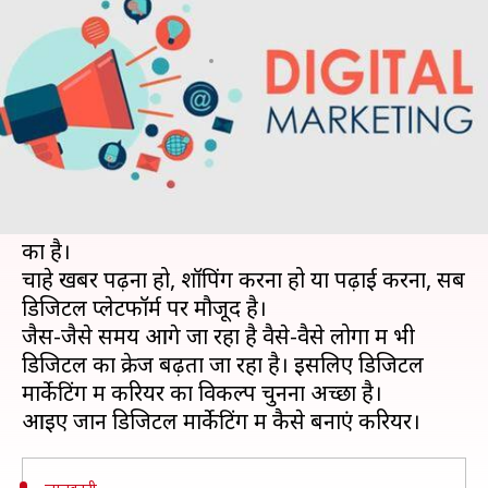
अपना करियर, मिलेगी सफलता
लेखन
May 15, 2019
09:30 pm
मोना दीक्षित
क्या है खबर?
आज के समय में ज्यादातर युवा एक ऐसे क्षेत्र में करियर
बनाना चाहता है, जिसमें स्कोप हो।
जैसा कि आपको पता है कि आजकल का दौर डिजिटल
का है।
चाहे खबरें पढ़ना हो, शॉपिंग करना हो या पढ़ाई करना, सब
डिजिटल प्लेटफॉर्म पर मौजूद है।
जैस-जैसे समय आगे जा रहा है वैसे-वैसे लोगों में भी
डिजिटल का क्रेज बढ़ता जा रहा है। इसलिए डिजिटल
मार्केटिंग में करियर का विकल्प चुनना अच्छा है।