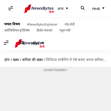
अन्य
Hindi
चर्चित विषय
#NewsBytesExplainer
नरेंद्र मोदी
आर्टिफिशियल इंटेलिजेंस
क्रिकेट समाचार
राहुल गांधी
Hindi
होम
/
खबरें
/
करियर की खबरें
/
डिजिटल मार्केटिंग में ऐसे बनाएं अपना करियर, मिलेगी सफलता
ADVERTISEMENT