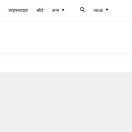
ब
लाइफस्टाइल
ऑटो
अन्य
Hindi