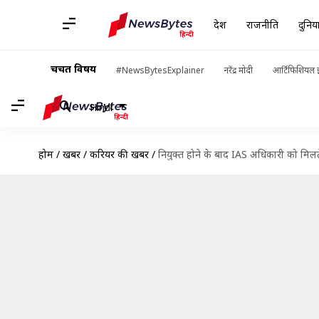
देश
राजनीति
दुनिय
चर्चित विषय
#NewsBytesExplainer
नरेंद्र मोदी
आर्टिफिशियल इ
Hindi
होम
/
खबरें
/
करियर की खबरें
/
नियुक्त होने के बाद IAS अधिकारी को मिलते