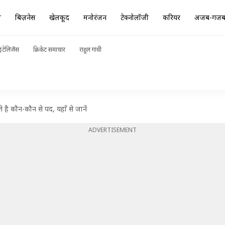
ा
बिज़नेस
खेलकूद
मनोरंजन
टेक्नोलॉजी
करियर
अजब-गज
ंटेलिजेंस
क्रिकेट समाचार
राहुल गांधी
 है कौन-कौन से पद, यहाँ से जानें
ADVERTISEMENT