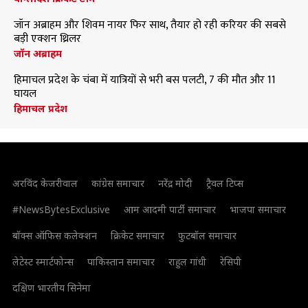
जॉन अब्राहम और शिवम नायर फिर साथ, तैयार हो रही करियर की सबसे
बड़ी एक्शन थ्रिलर
जॉन अब्राहम
हिमाचल प्रदेश के चंबा में यात्रियों से भरी बस पलटी, 7 की मौत और 11
घायल
हिमाचल प्रदेश
अरविंद केजरीवाल
कांग्रेस समाचार
नरेंद्र मोदी
ट्रैवल टिप्स
#NewsBytesExclusive
आम आदमी पार्टी समाचार
भाजपा समाचार
बॉक्स ऑफिस कलेक्शन
क्रिकेट समाचार
फुटबॉल समाचार
लेटेस्ट स्मार्टफोन्स
पाकिस्तान समाचार
राहुल गांधी
रेसिपी
दक्षिण भारतीय सिनेमा