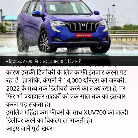
फीचर्स के साथ जल्दी डिलीवरी का
ऑप्शन
लेखन
Nov 14, 2021
01:13 pm
सोनाली सिंह
क्या है खबर?
बुकिंग शुरू होते ही भारत में
महिंद्रा
XUV700 की
महिंद्रा XUV700 की जल्द हो सकती है डिलीवरी
जबरदस्त डिमांड और
सेमीकंडक्टर
चिप की कमी के
कारण इसकी डिलीवरी के लिए काफी इंतजार करना पड़
रहा है। हालांकि, कंपनी ने 14,000 यूनिट्स को जनवरी,
2022 के मध्य तक डिलीवरी करने का लक्ष्य रखा है, पर
फिर भी ज्यादातर ग्राहकों को एक साल तक का इंतजार
करना पड़ सकता है।
इसलिए महिंद्रा कम फीचर्स के साथ XUV700 को जल्दी
डिलीवर करने का विकल्प ला सकती है।