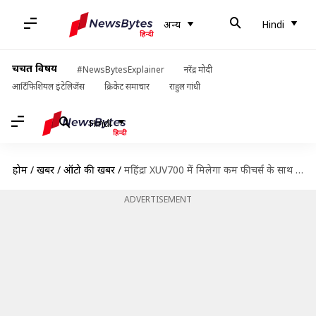
अन्य
Hindi
चर्चित विषय
#NewsBytesExplainer
नरेंद्र मोदी
आर्टिफिशियल इंटेलिजेंस
क्रिकेट समाचार
राहुल गांधी
Hindi
होम
/
खबरें
/
ऑटो की खबरें
/
महिंद्रा XUV700 में मिलेगा कम फीचर्स के साथ जल्दी डिलीवरी का ऑप्शन
ADVERTISEMENT