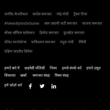
अरविंद केजरीवाल
कांग्रेस समाचार
नरेंद्र मोदी
ट्रैवल टिप्स
#NewsBytesExclusive
आम आदमी पार्टी समाचार
भाजपा समाचार
बॉक्स ऑफिस कलेक्शन
क्रिकेट समाचार
फुटबॉल समाचार
लेटेस्ट स्मार्टफोन्स
पाकिस्तान समाचार
राहुल गांधी
रेसिपी
दक्षिण भारतीय सिनेमा
हमारे बारे में
प्राइवेसी पॉलिसी
नियम
हमसे संपर्क करें
हमारे उसूल
शिकायत
खबरें
समाचार संग्रह
विषय संग्रह
हमें फॉलो करें