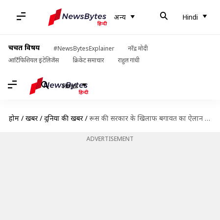
अन्य
Hindi
चर्चित विषय
#NewsBytesExplainer
नरेंद्र मोदी
आर्टिफिशियल इंटेलिजेंस
क्रिकेट समाचार
राहुल गांधी
Hindi
होम
/
खबरें
/
दुनिया की खबरें
/
रूस की सरकार के खिलाफ बगावत का ऐलान करने वाले येवगेनी प्रिगोजिन कौन हैं?
ADVERTISEMENT