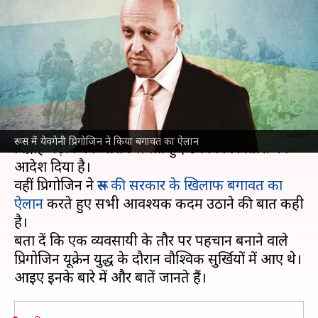
ऐलान करने वाले येवगेनी प्रिगोजिन
कौन हैं?
लेखन
Jun 24, 2023
11:57 am
सकुल गर्ग
क्या है खबर?
रूस
ने वागनर समूह के प्रमुख येवगेनी प्रिगोजिन पर सशस्त्र
रूस में येवगेनी प्रिगोजिन ने किया बगावत का ऐलान
विद्रोह बढ़ाने का आरोप लगाते हुए उनकी गिरफ्तारी का
आदेश दिया है।
वहीं प्रिगोजिन ने
रूस की सरकार के खिलाफ बगावत का
ऐलान
करते हुए सभी आवश्यक कदम उठाने की बात कही
है।
बता दें कि एक व्यवसायी के तौर पर पहचान बनाने वाले
प्रिगोजिन यूक्रेन युद्ध के दौरान वौश्विक सुर्खियों में आए थे।