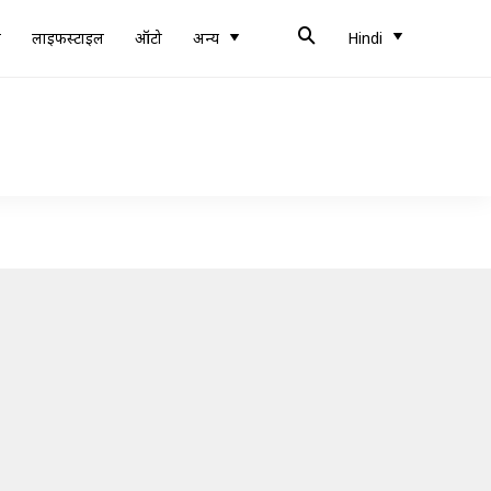
ब
लाइफस्टाइल
ऑटो
अन्य
Hindi