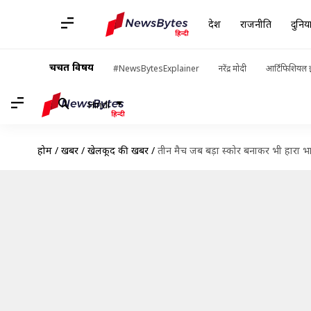
देश
राजनीति
दुनिय
चर्चित विषय
#NewsBytesExplainer
नरेंद्र मोदी
आर्टिफिशियल इ
Hindi
होम
/
खबरें
/
खेलकूद की खबरें
/
तीन मैच जब बड़ा स्कोर बनाकर भी हारा भारत