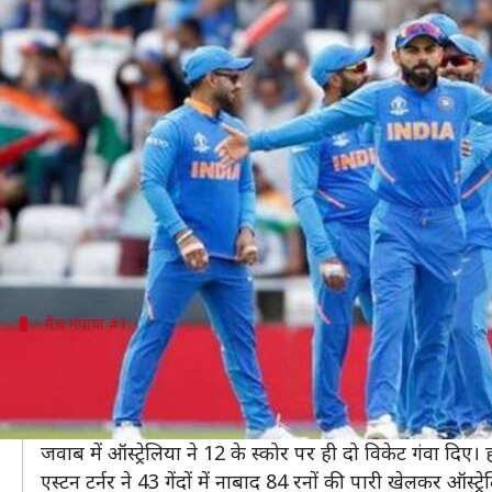
तीन मैच जब बड़ा स्कोर बनाकर भी हारा 
लेखन
Feb 05, 2020
09:42 pm
Neeraj Pandey
क्या है खबर?
भारतीय टीम न्यूजीलैंड के खिलाफ वनडे सीरीज़ के
पहले मुक
वनडे क्रिकेट में भारतीय टीम का यह दूसरा ऐसा बड़ा स्कोर है ज
हालांकि, भारतीय टीम ने वनडे में कई बार काफी छोटे स्कोर भी
मैच गंवाया #1
ऑस्ट्रेलिया के खिलाफ गंवाया 350+ स्कोर का 
10 मार्च, 2019 को मोहाली में खेले गए मुकाबले में भारत ने प
शिखर धवन (143) और रोहित शर्मा (95) ने भारत के लिए शानदा
जवाब में ऑस्ट्रेलिया ने 12 के स्कोर पर ही दो विकेट गंवा दिए
एस्टन टर्नर ने 43 गेंदों में नाबाद 84 रनों की पारी खेलकर ऑस्ट