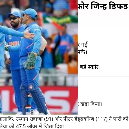
भारत (और तीन छोटे स्कोर जिन्हें डिफें
ाबले
में बड़ा स्कोर बनाने के बावजूद हार गई।
िसे वे वनडे क्रिकेट में डिफेंड नहीं कर सके।
 डिफेंड किए हैं।
मुकाबला
हले बल्लेबाजी करते हुए 358 का बड़ा स्कोर खड़ा किया।
र पारियां खेलीं।
। हालांकि, उस्मान ख्वाजा (91) और पीटर हैंड्सकॉम्ब (117) ने पारी क
्रेलिया को 47.5 ओवर में जिता दिया।