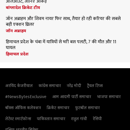
ऑलआउट, जानिए आंकड़े
बांग्लादेश क्रिकेट टीम
जॉन अब्राहम और शिवम नायर फिर साथ, तैयार हो रही करियर की सबसे
बड़ी एक्शन थ्रिलर
जॉन अब्राहम
हिमाचल प्रदेश के चंबा में यात्रियों से भरी बस पलटी, 7 की मौत और 11
घायल
हिमाचल प्रदेश
अरविंद केजरीवाल
कांग्रेस समाचार
नरेंद्र मोदी
ट्रैवल टिप्स
#NewsBytesExclusive
आम आदमी पार्टी समाचार
भाजपा समाचार
बॉक्स ऑफिस कलेक्शन
क्रिकेट समाचार
फुटबॉल समाचार
लेटेस्ट स्मार्टफोन्स
पाकिस्तान समाचार
राहुल गांधी
रेसिपी
दक्षिण भारतीय सिनेमा