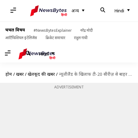
अन्य
Hindi
चर्चित विषय
#NewsBytesExplainer
नरेंद्र मोदी
आर्टिफिशियल इंटेलिजेंस
क्रिकेट समाचार
राहुल गांधी
Hindi
होम
/
खबरें
/
खेलकूद की खबरें
/
न्यूजीलैंड के खिलाफ टी-20 सीरीज़ से बाहर हुए शिखर धवन, जानिए क्या है कारण
ADVERTISEMENT