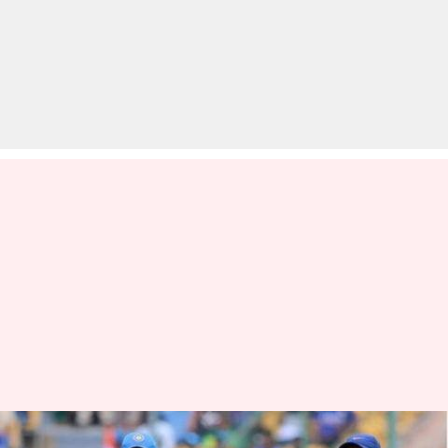
न्यूजीलैंड के खिलाफ टी-20 सीरीज़ से