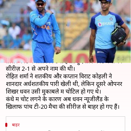
बाहर हुए शिखर धवन, जानिए क्या है
कारण
लेखन
Jan 21, 2020
02:14 pm
Neeraj Pandey
क्या है खबर?
भारतीय टीम ने 19 जनवरी को बेेंगलुरु में ऑस्ट्रेलिया को
तीसरे वनडे में सात विकेट से हराते हुए तीन वनडे मैचों की
सीरीज़ 2-1 से अपने नाम की थी।
रोहित शर्मा ने शतकीय और कप्तान विराट कोहली ने
शानदार अर्धशतकीय पारी खेली थी, लेकिन दूसरे ओपनर
शिखर धवन उसी मुकाबले में चोटिल हो गए थे।
कंधे में चोट लगने के कारण अब धवन न्यूजीलैंड के
बाहर