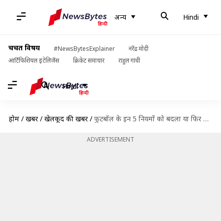
अन्य
Hindi
चर्चित विषय
#NewsBytesExplainer
नरेंद्र मोदी
आर्टिफिशियल इंटेलिजेंस
क्रिकेट समाचार
राहुल गांधी
Hindi
होम
/
खबरें
/
खेलकूद की खबरें
/
फुटबॉल के इन 5 नियमों को बदला या फिर संसोधित किया जाना चाहिए
ADVERTISEMENT