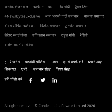
अरविंद केजरीवाल
कांग्रेस समाचार
नरेंद्र मोदी
ट्रैवल टिप्स
#NewsBytesExclusive
आम आदमी पार्टी समाचार
भाजपा समाचार
बॉक्स ऑफिस कलेक्शन
क्रिकेट समाचार
फुटबॉल समाचार
लेटेस्ट स्मार्टफोन्स
पाकिस्तान समाचार
राहुल गांधी
रेसिपी
दक्षिण भारतीय सिनेमा
हमारे बारे में
प्राइवेसी पॉलिसी
नियम
हमसे संपर्क करें
हमारे उसूल
शिकायत
खबरें
समाचार संग्रह
विषय संग्रह
हमें फॉलो करें
All rights reserved © Candela Labs Private Limited 2026