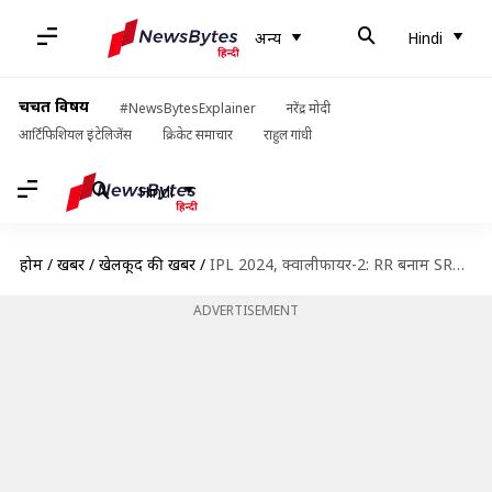
अन्य
Hindi
चर्चित विषय
#NewsBytesExplainer
नरेंद्र मोदी
आर्टिफिशियल इंटेलिजेंस
क्रिकेट समाचार
राहुल गांधी
Hindi
होम
/
खबरें
/
खेलकूद की खबरें
/
IPL 2024, क्वालीफायर-2: RR बनाम SRH मुकाबले की ड्रीम इलेवन, प्रीव्यू और अहम आंकड़े
ADVERTISEMENT