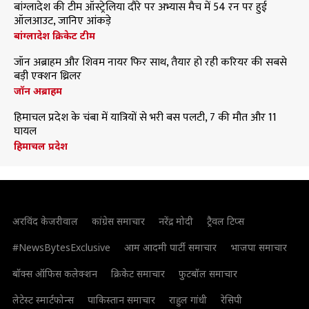
बांग्लादेश की टीम ऑस्ट्रेलिया दौरे पर अभ्यास मैच में 54 रन पर हुई
ऑलआउट, जानिए आंकड़े
बांग्लादेश क्रिकेट टीम
जॉन अब्राहम और शिवम नायर फिर साथ, तैयार हो रही करियर की सबसे
बड़ी एक्शन थ्रिलर
जॉन अब्राहम
हिमाचल प्रदेश के चंबा में यात्रियों से भरी बस पलटी, 7 की मौत और 11
घायल
हिमाचल प्रदेश
अरविंद केजरीवाल
कांग्रेस समाचार
नरेंद्र मोदी
ट्रैवल टिप्स
#NewsBytesExclusive
आम आदमी पार्टी समाचार
भाजपा समाचार
बॉक्स ऑफिस कलेक्शन
क्रिकेट समाचार
फुटबॉल समाचार
लेटेस्ट स्मार्टफोन्स
पाकिस्तान समाचार
राहुल गांधी
रेसिपी