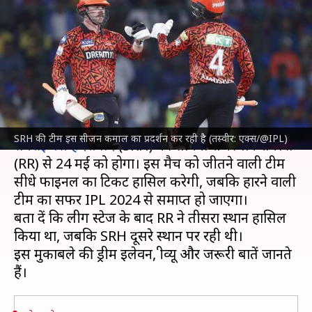
बनाम SRH मुकाबले की ड्रीम इलेवन,
प्रीव्यू और अहम आंकड़े
लेखन
May 23, 2024
12:19 pm
आदर्श कुमार
क्या है खबर?
इंडियन प्रीमियर लीग
(IPL) 2024 के क्वालीफायर-2 में
SRH की टीम इस सीजन कमाल का प्रदर्शन कर रही है (तस्वीर: एक्स/@IPL)
सनराइजर्स हैदराबाद
(SRH) का सामना राजस्थान रॉयल्स
(RR) से 24 मई को होगा। इस मैच को जीतने वाली टीम
सीधे फाइनल का टिकट हासिल करेगी, जबकि हारने वाली
टीम का सफर IPL 2024 से समाप्त हो जाएगा।
बता दें कि लीग स्टेज के बाद RR ने तीसरा स्थान हासिल
किया था, जबकि SRH दूसरे स्थान पर रही थी।
इस मुकाबले की ड्रीम इलेवन, प्रीव्यू और जरूरी बातें जानते