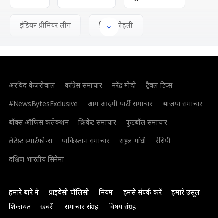
इंडियन प्रीमियर लीग
विराट कोहली
अरविंद केजरीवाल
कांग्रेस समाचार
नरेंद्र मोदी
ट्रैवल टिप्स
#NewsBytesExclusive
आम आदमी पार्टी समाचार
भाजपा समाचार
बॉक्स ऑफिस कलेक्शन
क्रिकेट समाचार
फुटबॉल समाचार
लेटेस्ट स्मार्टफोन्स
पाकिस्तान समाचार
राहुल गांधी
रेसिपी
दक्षिण भारतीय सिनेमा
हमारे बारे में
प्राइवेसी पॉलिसी
नियम
हमसे संपर्क करें
हमारे उसूल
शिकायत
खबरें
समाचार संग्रह
विषय संग्रह