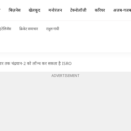
ा
बिज़नेस
खेलकूद
मनोरंजन
टेक्नोलॉजी
करियर
अजब-गज
ंटेलिजेंस
क्रिकेट समाचार
राहुल गांधी
ार तक चंद्रयान-2 को लॉन्च कर सकता है ISRO
ADVERTISEMENT