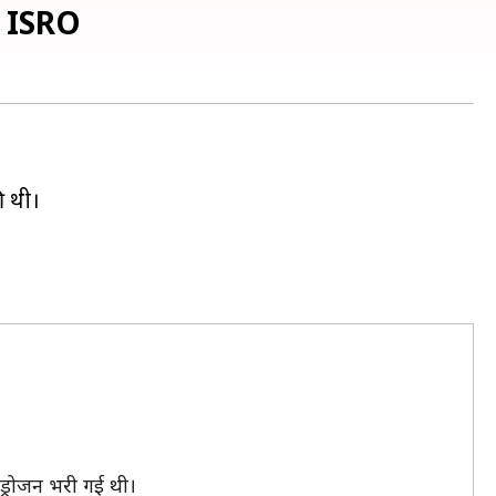
ै ISRO
ी थी।
इड्रोजन भरी गई थी।