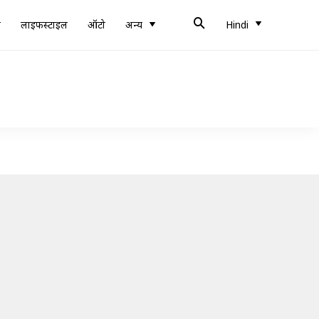
ब
लाइफस्टाइल
ऑटो
अन्य
Hindi