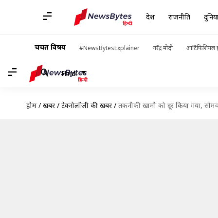
देश
राजनीति
दुनिय
चर्चित विषय
#NewsBytesExplainer
नरेंद्र मोदी
आर्टिफिशियल इ
Hindi
होम
/
खबरें
/
टेक्नोलॉजी की खबरें
/
तकनीकी खामी को दूर किया गया, सोमव