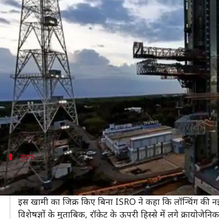
तकनीकी खामी को दूर किया गया, सोमव
लेखन
Jul 17, 2019
07:53 pm
प्रमोद कुमार
क्या है खबर?
भारतीय अंतरिक्ष अनुसंधान संगठन (ISRO) चंद्रयान-2 को 2
ISRO ने इसकी लॉन्चिंग के लिए 15 जुलाई को निर्धारित कि
मीडिया रिपोर्ट्स के मुताबिक, ISRO चंद्रयान-2 रविवार द
हालांकि, इस बारे में अभी तक कोई आधिकारिक पुष्टि नहीं हुई
सुधार
दूर की गई रॉकेट में आई खामी
15 जुलाई को तय चंद्रयान-2 की लॉन्चिंग से एक घंटे पहले रॉक
इस खामी का जिक्र किए बिना ISRO ने कहा कि लॉन्चिंग की न
विशेषज्ञों के मुताबिक, रॉकेट के ऊपरी हिस्से में लगे क्रायो