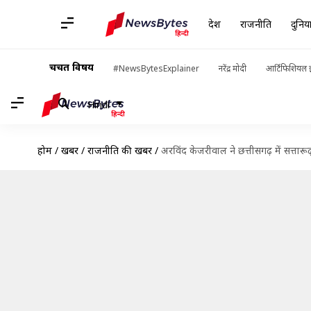
देश
राजनीति
दुनिय
चर्चित विषय
#NewsBytesExplainer
नरेंद्र मोदी
आर्टिफिशियल इ
Hindi
होम
/
खबरें
/
राजनीति की खबरें
/
अरविंद केजरीवाल ने छत्तीसगढ़ में सत्तारू