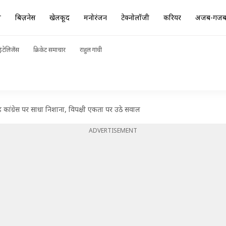
ा
बिज़नेस
खेलकूद
मनोरंजन
टेक्नोलॉजी
करियर
अजब-गज
ंटेलिजेंस
क्रिकेट समाचार
राहुल गांधी
ढ़ कांग्रेस पर साधा निशाना, विपक्षी एकता पर उठे सवाल
ADVERTISEMENT