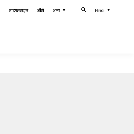
ब
लाइफस्टाइल
ऑटो
अन्य
Hindi