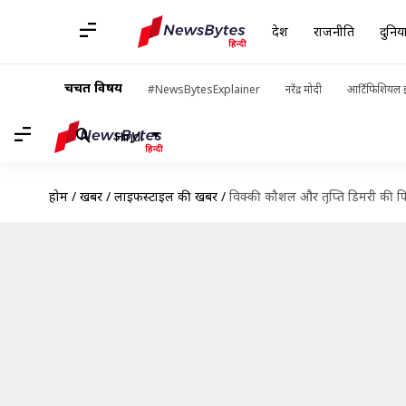
देश
राजनीति
दुनिय
चर्चित विषय
#NewsBytesExplainer
नरेंद्र मोदी
आर्टिफिशियल इ
Hindi
होम
/
खबरें
/
लाइफस्टाइल की खबरें
/
विक्की कौशल और तृप्ति डिमरी की फिल्म 