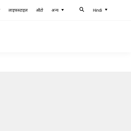
ब
लाइफस्टाइल
ऑटो
अन्य
Hindi