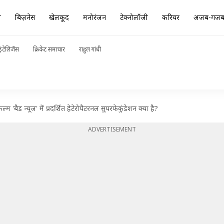
ा
बिज़नेस
खेलकूद
मनोरंजन
टेक्नोलॉजी
करियर
अजब-गज
ंटेलिजेंस
क्रिकेट समाचार
राहुल गांधी
'बैड न्यूज' में प्रदर्शित हेटेरोपैटरनल सुपरफेकुंडेशन क्या है?
ADVERTISEMENT