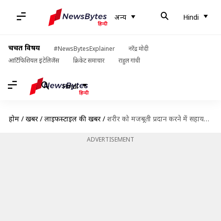
अन्य
Hindi
चर्चित विषय
#NewsBytesExplainer
नरेंद्र मोदी
आर्टिफिशियल इंटेलिजेंस
क्रिकेट समाचार
राहुल गांधी
Hindi
होम
/
खबरें
/
लाइफस्टाइल की खबरें
/
शरीर को मजबूती प्रदान करने में सहायक हैं ये हस्त मुद्राएं, ऐसे करें अभ्यास
ADVERTISEMENT