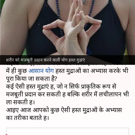
सहायक हैं ये हस्त मुद्राएं, ऐसे करें
अभ्यास
लेखन
Mar 08, 2022
10:12 pm
अंजली
क्या है खबर?
अममून लोग शरीर को मजबूत बनाने के लिए जिम का
शरीर को मजबूती प्रदान करने वाली योग हस्त मुद्राएं
सहारा लेते हैं, लेकिन क्या आप जानते हैं कि यह काम घर
में ही कुछ
आसान योग
हस्त मुद्राओं का अभ्यास करके भी
पूरा किया जा सकता है?
कई ऐसी हस्त मुद्राएं हैं, जो न सिर्फ प्राकृतिक रूप से
मजबूती प्रदान कर सकती हैं बल्कि शरीर में लचीलापन भी
ला सकती हैं।
आइए आज आपको कुछ ऐसी हस्त मुद्राओं के अभ्यास