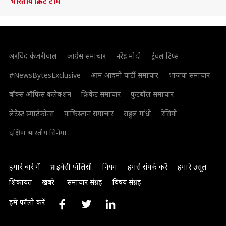
भारतीय क्रिकेट टीम
अरविंद केजरीवाल
कांग्रेस समाचार
नरेंद्र मोदी
ट्रैवल टिप्स
#NewsBytesExclusive
आम आदमी पार्टी समाचार
भाजपा समाचार
बॉक्स ऑफिस कलेक्शन
क्रिकेट समाचार
फुटबॉल समाचार
लेटेस्ट स्मार्टफोन्स
पाकिस्तान समाचार
राहुल गांधी
रेसिपी
दक्षिण भारतीय सिनेमा
हमारे बारे में
प्राइवेसी पॉलिसी
नियम
हमसे संपर्क करें
हमारे उसूल
शिकायत
खबरें
समाचार संग्रह
विषय संग्रह
हमें फॉलो करें