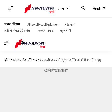
अन्य
Hindi
चर्चित विषय
#NewsBytesExplainer
नरेंद्र मोदी
आर्टिफिशियल इंटेलिजेंस
क्रिकेट समाचार
राहुल गांधी
Hindi
होम
/
खबरें
/
देश की खबरें
/
सऊदी अरब में यूक्रेन शांति वार्ता में शामिल हुए NSA अजित डोभाल, जानें क्या कहा
ADVERTISEMENT