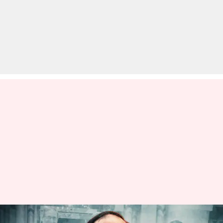
सऊदी अरब में यूक्रेन शांति वार्ता में