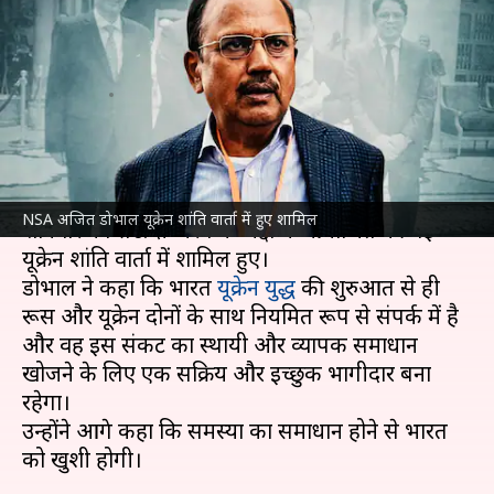
शामिल हुए NSA अजित डोभाल,
जानें क्या कहा
लेखन
Aug 06, 2023
12:54 pm
सकुल गर्ग
क्या है खबर?
भारत के राष्ट्रीय सुरक्षा सलाहकार (NSA)
अजित डोभाल
NSA अजित डोभाल यूक्रेन शांति वार्ता में हुए शामिल
शनिवार को सऊदी अरब के जेद्दा में आयोजित की गई
यूक्रेन शांति वार्ता में शामिल हुए।
डोभाल ने कहा कि भारत
यूक्रेन युद्ध
की शुरुआत से ही
रूस और यूक्रेन दोनों के साथ नियमित रूप से संपर्क में है
और वह इस संकट का स्थायी और व्यापक समाधान
खोजने के लिए एक सक्रिय और इच्छुक भागीदार बना
रहेगा।
उन्होंने आगे कहा कि समस्या का समाधान होने से भारत