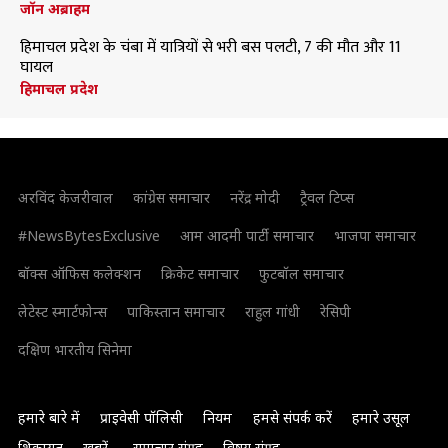
जॉन अब्राहम
हिमाचल प्रदेश के चंबा में यात्रियों से भरी बस पलटी, 7 की मौत और 11
घायल
हिमाचल प्रदेश
अरविंद केजरीवाल
कांग्रेस समाचार
नरेंद्र मोदी
ट्रैवल टिप्स
#NewsBytesExclusive
आम आदमी पार्टी समाचार
भाजपा समाचार
बॉक्स ऑफिस कलेक्शन
क्रिकेट समाचार
फुटबॉल समाचार
लेटेस्ट स्मार्टफोन्स
पाकिस्तान समाचार
राहुल गांधी
रेसिपी
दक्षिण भारतीय सिनेमा
हमारे बारे में
प्राइवेसी पॉलिसी
नियम
हमसे संपर्क करें
हमारे उसूल
शिकायत
खबरें
समाचार संग्रह
विषय संग्रह