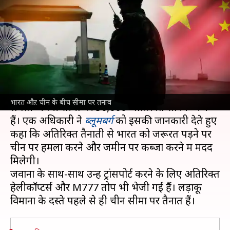
50,000 अतिरिक्त सैनिकों को तैनात
किया- रिपोर्ट
लेखन
Jun 29, 2021
03:56 pm
मुकुल तोमर
क्या है खबर?
डिसइंगेजमेंट प्रक्रिया में गतिरोध के बीच भारत ने चीन से
भारत औऱ चीन के बीच सीमा पर तनाव
लगती अपनी सीमा पर 50,000 अतिरिक्त सैनिक भेजे
हैं। एक अधिकारी ने
ब्लूमबर्ग
को इसकी जानकारी देते हुए
कहा कि अतिरिक्त तैनाती से भारत को जरूरत पड़ने पर
चीन पर हमला करने और जमीन पर कब्जा करने में मदद
मिलेगी।
जवानों के साथ-साथ उन्हें ट्रांसपोर्ट करने के लिए अतिरिक्त
हेलीकॉप्टर्स और M777 तोपें भी भेजी गई हैं। लड़ाकू