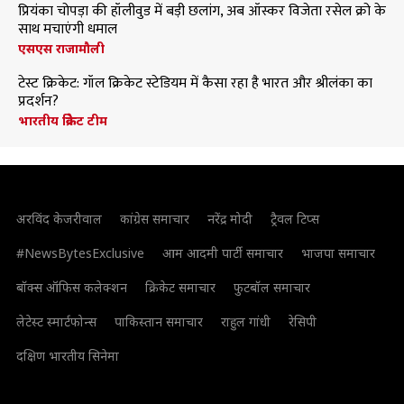
प्रियंका चोपड़ा की हॉलीवुड में बड़ी छलांग, अब ऑस्कर विजेता रसेल क्रो के
साथ मचाएंगी धमाल
एसएस राजामौली
टेस्ट क्रिकेट: गॉल क्रिकेट स्टेडियम में कैसा रहा है भारत और श्रीलंका का
प्रदर्शन?
भारतीय क्रिकेट टीम
अरविंद केजरीवाल
कांग्रेस समाचार
नरेंद्र मोदी
ट्रैवल टिप्स
#NewsBytesExclusive
आम आदमी पार्टी समाचार
भाजपा समाचार
बॉक्स ऑफिस कलेक्शन
क्रिकेट समाचार
फुटबॉल समाचार
लेटेस्ट स्मार्टफोन्स
पाकिस्तान समाचार
राहुल गांधी
रेसिपी
दक्षिण भारतीय सिनेमा