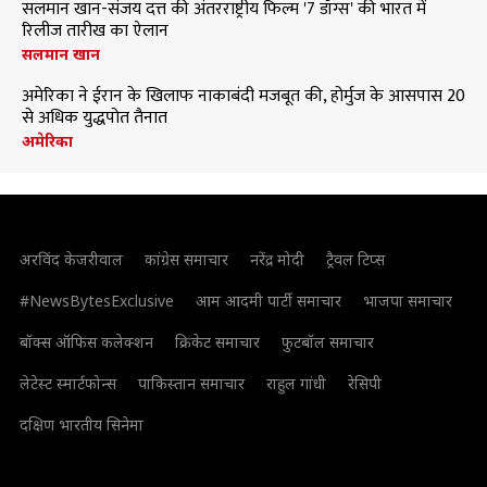
सलमान खान-संजय दत्त की अंतरराष्ट्रीय फिल्म '7 डॉग्स' की भारत में
रिलीज तारीख का ऐलान
सलमान खान
अमेरिका ने ईरान के खिलाफ नाकाबंदी मजबूत की, होर्मुज के आसपास 20
से अधिक युद्धपोत तैनात
अमेरिका
अरविंद केजरीवाल
कांग्रेस समाचार
नरेंद्र मोदी
ट्रैवल टिप्स
#NewsBytesExclusive
आम आदमी पार्टी समाचार
भाजपा समाचार
बॉक्स ऑफिस कलेक्शन
क्रिकेट समाचार
फुटबॉल समाचार
लेटेस्ट स्मार्टफोन्स
पाकिस्तान समाचार
राहुल गांधी
रेसिपी
दक्षिण भारतीय सिनेमा