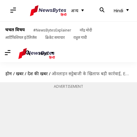
अन्य
Hindi
चर्चित विषय
#NewsBytesExplainer
नरेंद्र मोदी
आर्टिफिशियल इंटेलिजेंस
क्रिकेट समाचार
राहुल गांधी
Hindi
होम
/
खबरें
/
देश की खबरें
/
ऑनलाइन सट्टेबाजी के खिलाफ बड़ी कार्रवाई, ED ने 8 ऐप्स के खिलाफ दर्ज किया मामला
ADVERTISEMENT