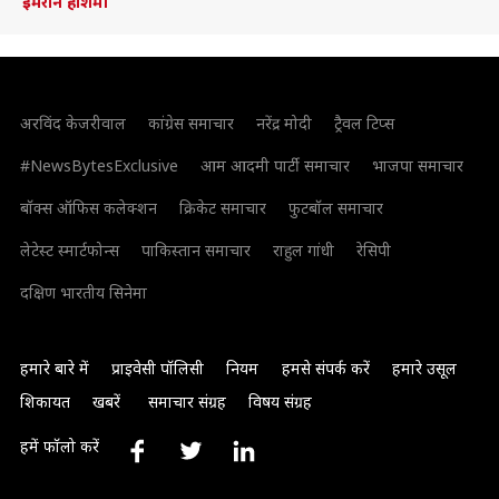
इमरान हाशमी
अरविंद केजरीवाल
कांग्रेस समाचार
नरेंद्र मोदी
ट्रैवल टिप्स
#NewsBytesExclusive
आम आदमी पार्टी समाचार
भाजपा समाचार
बॉक्स ऑफिस कलेक्शन
क्रिकेट समाचार
फुटबॉल समाचार
लेटेस्ट स्मार्टफोन्स
पाकिस्तान समाचार
राहुल गांधी
रेसिपी
दक्षिण भारतीय सिनेमा
हमारे बारे में
प्राइवेसी पॉलिसी
नियम
हमसे संपर्क करें
हमारे उसूल
शिकायत
खबरें
समाचार संग्रह
विषय संग्रह
हमें फॉलो करें