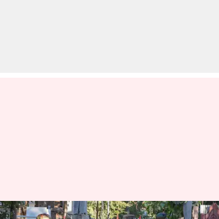
जम्मू-कश्मीर: सेना ने पुंछ में घुसपैठ