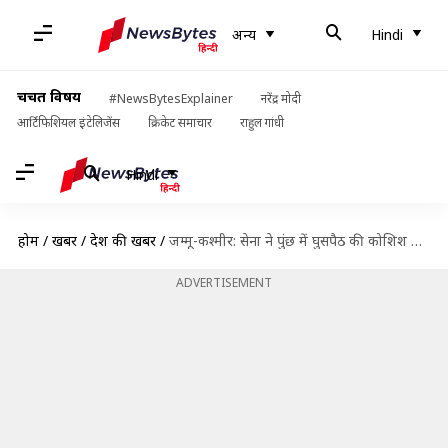
अन्य
Hindi
चर्चित विषय
#NewsBytesExplainer
नरेंद्र मोदी
आर्टिफिशियल इंटेलिजेंस
क्रिकेट समाचार
राहुल गांधी
Hindi
होम
/
खबरें
/
देश की खबरें
/
जम्मू-कश्मीर: सेना ने पुंछ में घुसपैठ की कोशिश नाकाम की, एक पाकिस्तानी आतंकी ढेर
ADVERTISEMENT