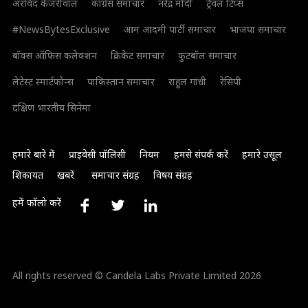
अरविंद केजरीवाल
कांग्रेस समाचार
नरेंद्र मोदी
ट्रैवल टिप्स
#NewsBytesExclusive
आम आदमी पार्टी समाचार
भाजपा समाचार
बॉक्स ऑफिस कलेक्शन
क्रिकेट समाचार
फुटबॉल समाचार
लेटेस्ट स्मार्टफोन्स
पाकिस्तान समाचार
राहुल गांधी
रेसिपी
दक्षिण भारतीय सिनेमा
हमारे बारे में
प्राइवेसी पॉलिसी
नियम
हमसे संपर्क करें
हमारे उसूल
शिकायत
खबरें
समाचार संग्रह
विषय संग्रह
हमें फॉलो करें
All rights reserved © Candela Labs Private Limited 2026