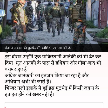
की कोशिश नाकाम की, एक
पाकिस्तानी आतंकी ढेर
लेखन
Nov 26, 2021
11:25 am
मुकुल तोमर
क्या है खबर?
सेना ने गुरूवार देर रात
जम्मू-कश्मीर
के पुंछ सेक्टर में
सेना ने नाकाम की घुसपैठ की कोशिश, एक आतंकी ढेर
घुसपैठ की एक कोशिश को नाकाम कर दिया।
इस दौरान उन्होंने एक पाकिस्तानी आतंकी को भी ढेर कर
दिया। मृत आतंकी के पास से हथियार और गोला-बारूद भी
बरामद हुए हैं।
अधिक जानकारी का इंतजार किया जा रहा है और
अभियान अभी भी जारी है।
भिम्बर गली इलाके में हुई इस मुठभेड़ में किसी जवान के