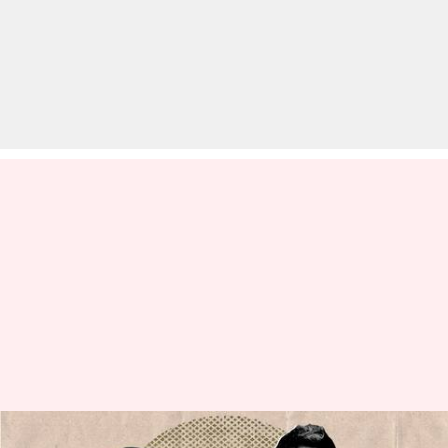
'भोला': अजय देवगन ही नहीं, इन