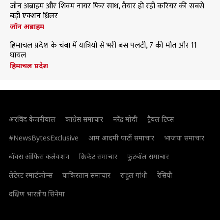
जॉन अब्राहम और शिवम नायर फिर साथ, तैयार हो रही करियर की सबसे
बड़ी एक्शन थ्रिलर
जॉन अब्राहम
हिमाचल प्रदेश के चंबा में यात्रियों से भरी बस पलटी, 7 की मौत और 11
घायल
हिमाचल प्रदेश
अरविंद केजरीवाल
कांग्रेस समाचार
नरेंद्र मोदी
ट्रैवल टिप्स
#NewsBytesExclusive
आम आदमी पार्टी समाचार
भाजपा समाचार
बॉक्स ऑफिस कलेक्शन
क्रिकेट समाचार
फुटबॉल समाचार
लेटेस्ट स्मार्टफोन्स
पाकिस्तान समाचार
राहुल गांधी
रेसिपी
दक्षिण भारतीय सिनेमा