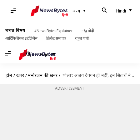
अन्य
Hindi
चर्चित विषय
#NewsBytesExplainer
नरेंद्र मोदी
आर्टिफिशियल इंटेलिजेंस
क्रिकेट समाचार
राहुल गांधी
Hindi
होम
/
खबरें
/
मनोरंजन की खबरें
/
'भोला': अजय देवगन ही नहीं, इन सितारों ने भी फिल्मों में दिखाया अपने निर्देशन का दमखम
ADVERTISEMENT