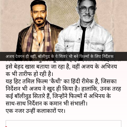
सितारों ने भी फिल्मों में दिखाया
अपने निर्देशन का दमखम
लेखन
Mar 30, 2023
03:51 pm
नेहा शर्मा
क्या है खबर?
अजय देवगन
की फिल्म '
भाेला
' सिनेमाघरों में आ गई है।
अजय देवगन ही नहीं, बॉलीवुड के ये सितारे भी बने फिल्मों के लिए निर्देशक
फिल्म को मिले-जुले रिव्यू मिल रहे हैं। एक्शन के लिहाज से
इसे बेहद खास बताया जा रहा है, वहीं अजय के अभिनय
की भी तारीफ हो रही है।
यह हिट तमिल फिल्म 'कैथी' का हिंदी रीमेक है, जिसका
निर्देशन भी अजय ने खुद ही किया है। हालांकि, उनकी तरह
कई बॉलीवुड सितारे हैं, जिन्होंने फिल्मों में अभिनय के
साथ-साथ निर्देशन की कमान भी संभाली।