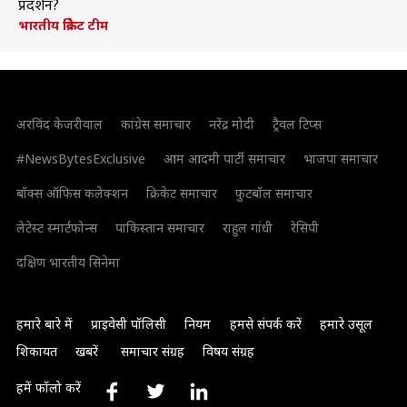
प्रदर्शन?
भारतीय क्रिकेट टीम
अरविंद केजरीवाल
कांग्रेस समाचार
नरेंद्र मोदी
ट्रैवल टिप्स
#NewsBytesExclusive
आम आदमी पार्टी समाचार
भाजपा समाचार
बॉक्स ऑफिस कलेक्शन
क्रिकेट समाचार
फुटबॉल समाचार
लेटेस्ट स्मार्टफोन्स
पाकिस्तान समाचार
राहुल गांधी
रेसिपी
दक्षिण भारतीय सिनेमा
हमारे बारे में
प्राइवेसी पॉलिसी
नियम
हमसे संपर्क करें
हमारे उसूल
शिकायत
खबरें
समाचार संग्रह
विषय संग्रह
हमें फॉलो करें