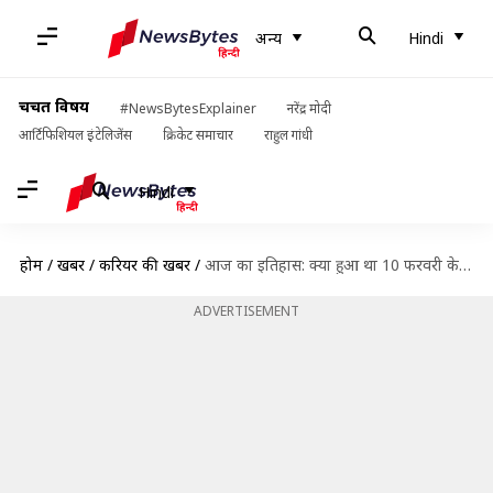
अन्य
Hindi
चर्चित विषय
#NewsBytesExplainer
नरेंद्र मोदी
आर्टिफिशियल इंटेलिजेंस
क्रिकेट समाचार
राहुल गांधी
Hindi
होम
/
खबरें
/
करियर की खबरें
/
आज का इतिहास: क्या हुआ था 10 फरवरी के इतिहास में, जानें और बढ़ाएं जनरल नॉलेज
ADVERTISEMENT