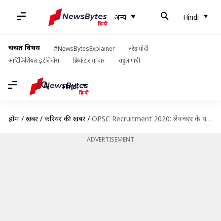
अन्य
Hindi
चर्चित विषय
#NewsBytesExplainer
नरेंद्र मोदी
आर्टिफिशियल इंटेलिजेंस
क्रिकेट समाचार
राहुल गांधी
Hindi
होम
/
खबरें
/
करियर की खबरें
/
OPSC Recruitment 2020: लेक्चरर के पदों पर निकली भर्ती, जल्द करें आवेदन
ADVERTISEMENT