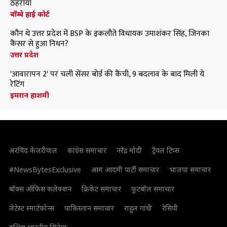
ठहराया
बॉम्बे हाई कोर्ट
कौन थे उत्तर प्रदेश में BSP के इकलौते विधायक उमाशंकर सिंह, जिनका
कैंसर से हुआ निधन?
उत्तर प्रदेश
'आवारापन 2' पर चली सेंसर बोर्ड की कैंची, 9 बदलाव के बाद मिली ये
रेटिंग
इमरान हाशमी
अरविंद केजरीवाल
कांग्रेस समाचार
नरेंद्र मोदी
ट्रैवल टिप्स
#NewsBytesExclusive
आम आदमी पार्टी समाचार
भाजपा समाचार
बॉक्स ऑफिस कलेक्शन
क्रिकेट समाचार
फुटबॉल समाचार
लेटेस्ट स्मार्टफोन्स
पाकिस्तान समाचार
राहुल गांधी
रेसिपी