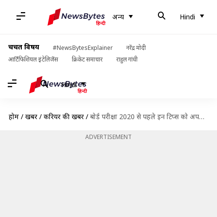
अन्य
Hindi
चर्चित विषय
#NewsBytesExplainer
नरेंद्र मोदी
आर्टिफिशियल इंटेलिजेंस
क्रिकेट समाचार
राहुल गांधी
Hindi
होम
/
खबरें
/
करियर की खबरें
/
बोर्ड परीक्षा 2020 से पहले इन टिप्स को अपनाकर बढ़ाएं अपनी याददाश्त
ADVERTISEMENT