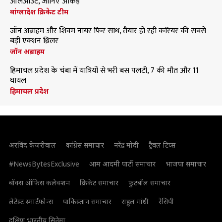
ऑलआउट, जानिए आंकड़े
बांग्लादेश क्रिकेट टीम
जॉन अब्राहम और शिवम नायर फिर साथ, तैयार हो रही करियर की सबसे
बड़ी एक्शन थ्रिलर
जॉन अब्राहम
हिमाचल प्रदेश के चंबा में यात्रियों से भरी बस पलटी, 7 की मौत और 11
घायल
हिमाचल प्रदेश
अरविंद केजरीवाल
कांग्रेस समाचार
नरेंद्र मोदी
ट्रैवल टिप्स
#NewsBytesExclusive
आम आदमी पार्टी समाचार
भाजपा समाचार
बॉक्स ऑफिस कलेक्शन
क्रिकेट समाचार
फुटबॉल समाचार
लेटेस्ट स्मार्टफोन्स
पाकिस्तान समाचार
राहुल गांधी
रेसिपी
दक्षिण भारतीय सिनेमा