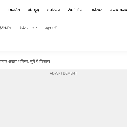
ा
बिज़नेस
खेलकूद
मनोरंजन
टेक्नोलॉजी
करियर
अजब-गज
ंटेलिजेंस
क्रिकेट समाचार
राहुल गांधी
नाएं अच्छा भविष्य, चुनें ये विकल्प
ADVERTISEMENT