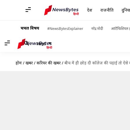
देश
राजनीति
दुनिय
चर्चित विषय
#NewsBytesExplainer
नरेंद्र मोदी
आर्टिफिशियल इ
Hindi
होम
/
खबरें
/
करियर की खबरें
/
बीच में ही छोड़ दी कॉलेज की पढ़ाई तो ऐसे ब