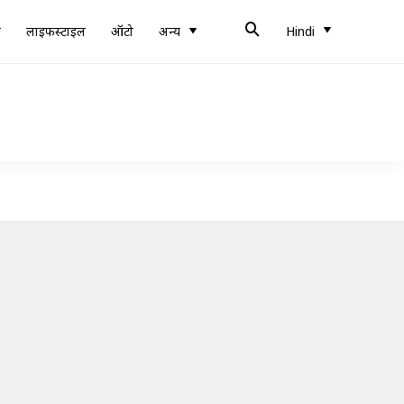
ब
लाइफस्टाइल
ऑटो
अन्य
Hindi