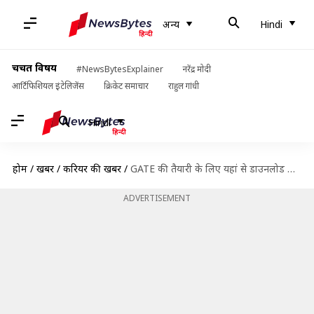
अन्य
Hindi
चर्चित विषय
#NewsBytesExplainer
नरेंद्र मोदी
आर्टिफिशियल इंटेलिजेंस
क्रिकेट समाचार
राहुल गांधी
Hindi
होम
/
खबरें
/
करियर की खबरें
/
GATE की तैयारी के लिए यहां से डाउनलोड करें पिछले साल के प्रश्न पत्र
ADVERTISEMENT