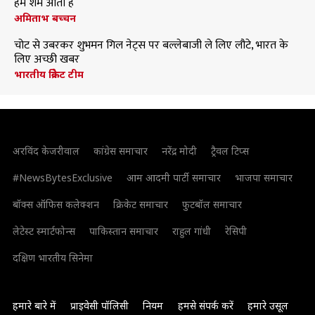
हमें शर्म आती है
अमिताभ बच्चन
चोट से उबरकर शुभमन गिल नेट्स पर बल्लेबाजी ले लिए लौटे, भारत के
लिए अच्छी खबर
भारतीय क्रिकेट टीम
अरविंद केजरीवाल
कांग्रेस समाचार
नरेंद्र मोदी
ट्रैवल टिप्स
#NewsBytesExclusive
आम आदमी पार्टी समाचार
भाजपा समाचार
बॉक्स ऑफिस कलेक्शन
क्रिकेट समाचार
फुटबॉल समाचार
लेटेस्ट स्मार्टफोन्स
पाकिस्तान समाचार
राहुल गांधी
रेसिपी
दक्षिण भारतीय सिनेमा
हमारे बारे में
प्राइवेसी पॉलिसी
नियम
हमसे संपर्क करें
हमारे उसूल