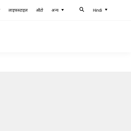
ब
लाइफस्टाइल
ऑटो
अन्य
Hindi