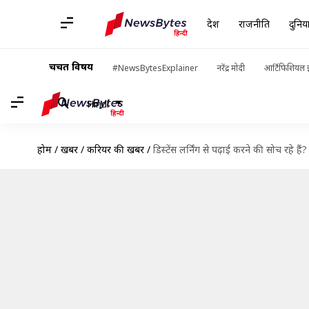
देश
राजनीति
दुनिय
चर्चित विषय
#NewsBytesExplainer
नरेंद्र मोदी
आर्टिफिशियल इ
Hindi
होम
/
खबरें
/
करियर की खबरें
/
डिस्टेंस लर्निंग से पढ़ाई करने की सोच रहे हैं