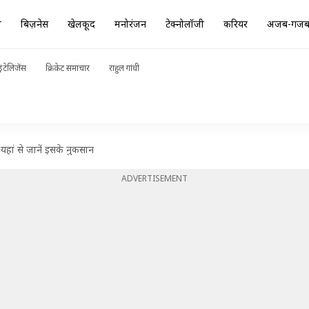
ा
बिज़नेस
खेलकूद
मनोरंजन
टेक्नोलॉजी
करियर
अजब-गज
ंटेलिजेंस
क्रिकेट समाचार
राहुल गांधी
? यहां से जानें इसके नुकसान
ADVERTISEMENT