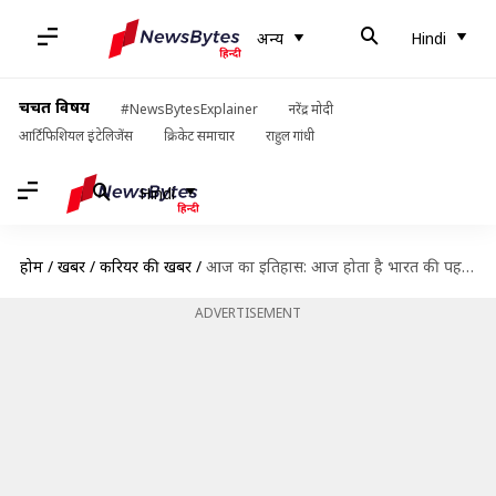
अन्य
Hindi
चर्चित विषय
#NewsBytesExplainer
नरेंद्र मोदी
आर्टिफिशियल इंटेलिजेंस
क्रिकेट समाचार
राहुल गांधी
Hindi
होम
/
खबरें
/
करियर की खबरें
/
आज का इतिहास: आज होता है भारत की पहली महिला IPS अधिकारी किरण बेदी का जन्मदिन
ADVERTISEMENT