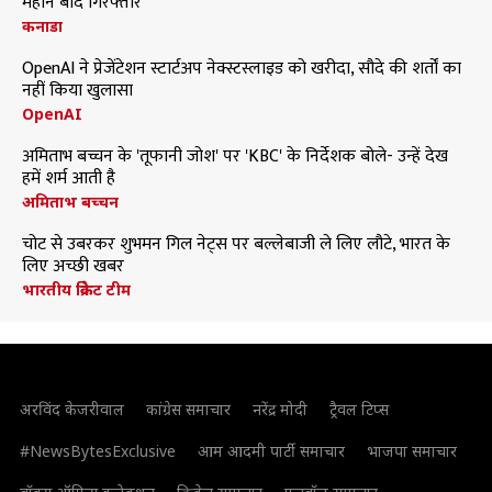
महीने बाद गिरफ्तार
कनाडा
OpenAI ने प्रेजेंटेशन स्टार्टअप नेक्स्टस्लाइड को खरीदा, सौदे की शर्तों का
नहीं किया खुलासा
OpenAI
अमिताभ बच्चन के 'तूफानी जोश' पर 'KBC' के निर्देशक बोले- उन्हें देख
हमें शर्म आती है
अमिताभ बच्चन
चोट से उबरकर शुभमन गिल नेट्स पर बल्लेबाजी ले लिए लौटे, भारत के
लिए अच्छी खबर
भारतीय क्रिकेट टीम
अरविंद केजरीवाल
कांग्रेस समाचार
नरेंद्र मोदी
ट्रैवल टिप्स
#NewsBytesExclusive
आम आदमी पार्टी समाचार
भाजपा समाचार