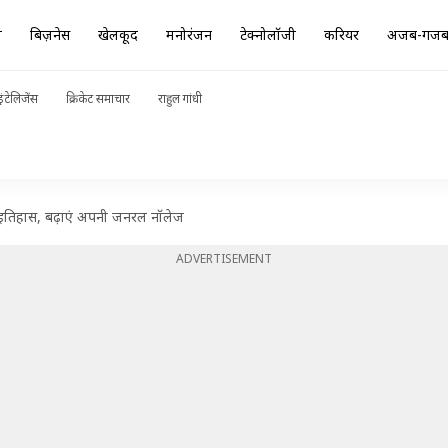
ा
बिज़नेस
खेलकूद
मनोरंजन
टेक्नोलॉजी
करियर
अजब-गज
ंटेलिजेंस
क्रिकेट समाचार
राहुल गांधी
ा इतिहास, बढ़ाएं अपनी जनरल नॉलेज
ADVERTISEMENT