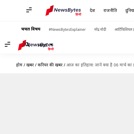
देश
राजनीति
दुनिय
चर्चित विषय
#NewsBytesExplainer
नरेंद्र मोदी
आर्टिफिशियल इ
Hindi
होम
/
खबरें
/
करियर की खबरें
/
आज का इतिहास: जानें क्या है 06 मार्च क