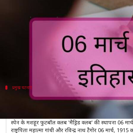
आज का इतिहास: जानें क्या है 06 मार
लेखन
Mar 06, 2019
10:46 am
मोना दीक्षित
क्या है खबर?
इतिहास एक ऐसा विषय है जिसके बारे में जानना कुछ लोगों का
चाहे आप UPSC की तैयारी कर रहे हों या फिर किसी अन्य स
हम एक ऐसा लेख लाते हैं, जो आपको उस दिन के इतिहास के बा
प्रमुख घटनाएं
06 मार्च की कुछ प्रमुख घटनाएं
यूनाइटेड स्टेट में पहले फुटबॉल लीग की स्थापना 06 मार्च, 198
नर्सों की पहली पत्रिका नाइटिन्गेल 06 मार्च, 1886 को प्रकाशित
स्पेन के मशहूर फुटबॉल क्लब 'मैड्रिड क्लब' की स्थापना 06 मार
राष्ट्रपिता महात्मा गांधी और रविन्द्र नाथ टैगोर 06 मार्च, 1915