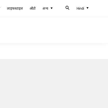
ब
लाइफस्टाइल
ऑटो
अन्य
Hindi