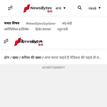
अन्य
Hindi
चर्चित विषय
#NewsBytesExplainer
नरेंद्र मोदी
आर्टिफिशियल इंटेलिजेंस
क्रिकेट समाचार
राहुल गांधी
Hindi
होम
/
खबरें
/
करियर की खबरें
/
अगर करना चाहते हैं मेडिकल की पढ़ाई तो यहां जानें पांच टॉप मेडिकल कॉलेज
ADVERTISEMENT