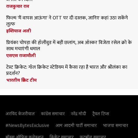
राजकुमार राव
फिल्म 'मैं वापस आऊंगा' ने OTT पर दी दस्तक, जानिए कहां उठा सकेंगे
लुत्फ
इम्तियाज अली
प्रियंका चोपड़ा की हॉलीवुड में बड़ी छलांग, अब ऑस्कर विजेता रसेल क्रो के
साथ मचाएंगी धमाल
एसएस राजामौली
टेस्ट क्रिकेट: गॉल क्रिकेट स्टेडियम में कैसा रहा है भारत और श्रीलंका का
प्रदर्शन?
भारतीय क्रिकेट टीम
अरविंद केजरीवाल
कांग्रेस समाचार
नरेंद्र मोदी
ट्रैवल टिप्स
#NewsBytesExclusive
आम आदमी पार्टी समाचार
भाजपा समाचार
बॉक्स ऑफिस कलेक्शन
क्रिकेट समाचार
फुटबॉल समाचार