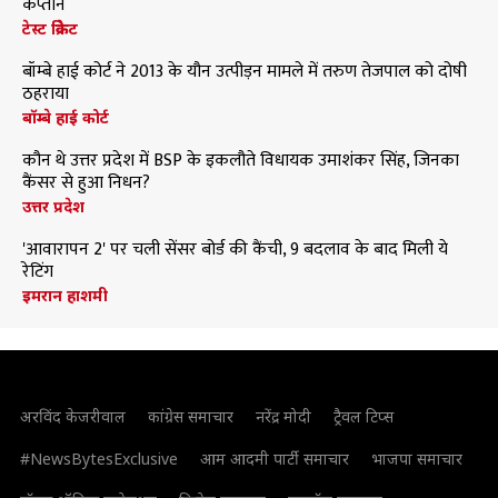
कप्तान
टेस्ट क्रिकेट
बॉम्बे हाई कोर्ट ने 2013 के यौन उत्पीड़न मामले में तरुण तेजपाल को दोषी
ठहराया
बॉम्बे हाई कोर्ट
कौन थे उत्तर प्रदेश में BSP के इकलौते विधायक उमाशंकर सिंह, जिनका
कैंसर से हुआ निधन?
उत्तर प्रदेश
'आवारापन 2' पर चली सेंसर बोर्ड की कैंची, 9 बदलाव के बाद मिली ये
रेटिंग
इमरान हाशमी
अरविंद केजरीवाल
कांग्रेस समाचार
नरेंद्र मोदी
ट्रैवल टिप्स
#NewsBytesExclusive
आम आदमी पार्टी समाचार
भाजपा समाचार