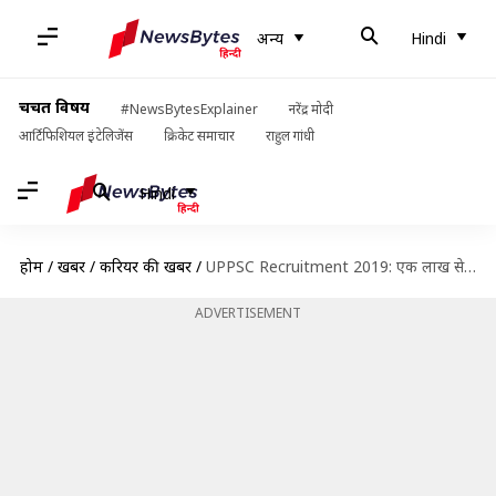
अन्य
Hindi
चर्चित विषय
#NewsBytesExplainer
नरेंद्र मोदी
आर्टिफिशियल इंटेलिजेंस
क्रिकेट समाचार
राहुल गांधी
Hindi
होम
/
खबरें
/
करियर की खबरें
/
UPPSC Recruitment 2019: एक लाख से भी अधिक सैलरी वाले पद के लिए करें आवेदन
ADVERTISEMENT