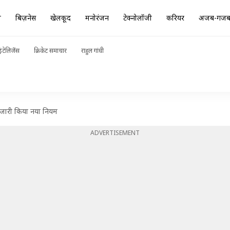
ा
बिज़नेस
खेलकूद
मनोरंजन
टेक्नोलॉजी
करियर
अजब-गज
ंटेलिजेंस
क्रिकेट समाचार
राहुल गांधी
े जारी किया नया नियम
ADVERTISEMENT