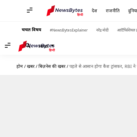
देश
राजनीति
दुनिय
चर्चित विषय
#NewsBytesExplainer
नरेंद्र मोदी
आर्टिफिशियल इ
Hindi
होम
/
खबरें
/
बिज़नेस की खबरें
/
पहले से आसान होगा कैश ट्रांसफर, RBI न