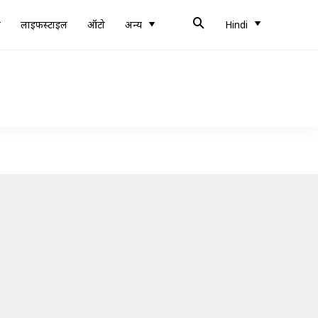
ब
लाइफस्टाइल
ऑटो
अन्य
Hindi