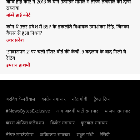
बॉम्बे हाई कोर्ट ने 2013 के यौन उत्पीड़न मामले में तरुण तेजपाल को दोषी
ठहराया
बॉम्बे हाई कोर्ट
कौन थे उत्तर प्रदेश में BSP के इकलौते विधायक उमाशंकर सिंह, जिनका
कैंसर से हुआ निधन?
उत्तर प्रदेश
'आवारापन 2' पर चली सेंसर बोर्ड की कैंची, 9 बदलाव के बाद मिली ये
रेटिंग
इमरान हाशमी
अरविंद केजरीवाल
कांग्रेस समाचार
नरेंद्र मोदी
ट्रैवल टिप्स
#NewsBytesExclusive
आम आदमी पार्टी समाचार
भाजपा समाचार
बॉक्स ऑफिस कलेक्शन
क्रिकेट समाचार
फुटबॉल समाचार
लेटेस्ट स्मार्टफोन्स
पाकिस्तान समाचार
राहुल गांधी
रेसिपी