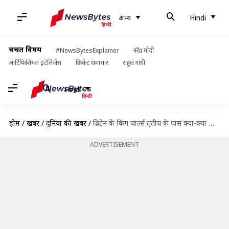
अन्य
Hindi
चर्चित विषय
#NewsBytesExplainer
नरेंद्र मोदी
आर्टिफिशियल इंटेलिजेंस
क्रिकेट समाचार
राहुल गांधी
Hindi
होम
/
खबरें
/
दुनिया की खबरें
/
ब्रिटेन के किंग चार्ल्स तृतीय के पास क्या-क्या जिम्मेदारियां होंगी?
ADVERTISEMENT