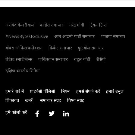
अरविंद केजरीवाल
कांग्रेस समाचार
नरेंद्र मोदी
ट्रैवल टिप्स
#NewsBytesExclusive
आम आदमी पार्टी समाचार
भाजपा समाचार
बॉक्स ऑफिस कलेक्शन
क्रिकेट समाचार
फुटबॉल समाचार
लेटेस्ट स्मार्टफोन्स
पाकिस्तान समाचार
राहुल गांधी
रेसिपी
दक्षिण भारतीय सिनेमा
हमारे बारे में
प्राइवेसी पॉलिसी
नियम
हमसे संपर्क करें
हमारे उसूल
शिकायत
खबरें
समाचार संग्रह
विषय संग्रह
हमें फॉलो करें