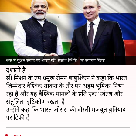
स्थिति' का स्वागत किया
लेखन
Feb 23, 2022
07:24 pm
प्रमोद कुमार
क्या है खबर?
रूस
ने यूक्रेन संकट पर भारत की 'स्वतंत्र स्थिति' का स्वागत
करते हुए कहा कि संयुक्त राष्ट्र सुरक्षा परिषद (UNSC) में
रूस ने यूक्रेन संकट पर भारत की 'स्वतंत्र स्थिति' का स्वागत किया
भारत
की टिप्पणी दोनों देशों की विशेष साझेदारी को
दर्शाती है।
रूसी मिशन के उप प्रमुख रोमन बाबुश्किन ने कहा कि भारत
जिम्मेदार वैश्विक ताकत के तौर पर अहम भूमिका निभा
रहा है और यह वैश्विक मामलों के प्रति एक 'स्वंतत्र और
संतुलित' दृष्टिकोण रखता है।
उन्होंने कहा कि भारत और रूस की दोस्ती मजबूत बुनियाद