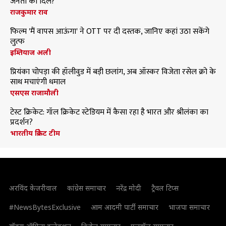
जनता का दिल?
राजकुमार राव
फिल्म 'मैं वापस आऊंगा' ने OTT पर दी दस्तक, जानिए कहां उठा सकेंगे
लुत्फ
इम्तियाज अली
प्रियंका चोपड़ा की हॉलीवुड में बड़ी छलांग, अब ऑस्कर विजेता रसेल क्रो के
साथ मचाएंगी धमाल
एसएस राजामौली
टेस्ट क्रिकेट: गॉल क्रिकेट स्टेडियम में कैसा रहा है भारत और श्रीलंका का
प्रदर्शन?
भारतीय क्रिकेट टीम
अरविंद केजरीवाल
कांग्रेस समाचार
नरेंद्र मोदी
ट्रैवल टिप्स
#NewsBytesExclusive
आम आदमी पार्टी समाचार
भाजपा समाचार