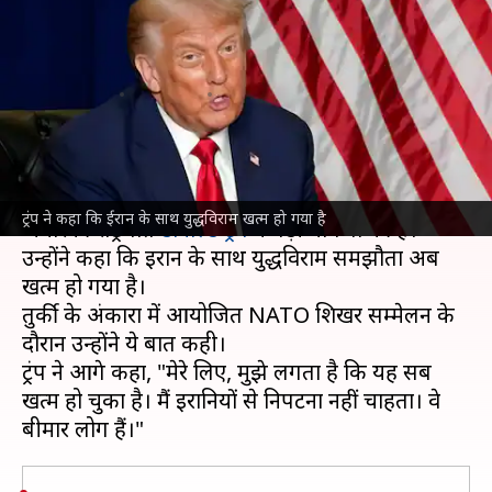
युद्धविराम खत्म हुआ, शायद आज
रात फिर हमले करें
लेखन
Jul 08, 2026
06:51 pm
आबिद खान
क्या है खबर?
अमेरिका और
ईरान
के बीच तनाव बढ़ने के साथ ही
ट्रंप ने कहा कि ईरान के साथ युद्धविराम खत्म हो गया है
अमेरिकी राष्ट्रपति
डोनाल्ड ट्रंप
ने बड़ी घोषणा की है।
उन्होंने कहा कि ईरान के साथ युद्धविराम समझौता अब
खत्म हो गया है।
तुर्की के अंकारा में आयोजित NATO शिखर सम्मेलन के
दौरान उन्होंने ये बात कही।
ट्रंप ने आगे कहा, "मेरे लिए, मुझे लगता है कि यह सब
खत्म हो चुका है। मैं ईरानियों से निपटना नहीं चाहता। वे