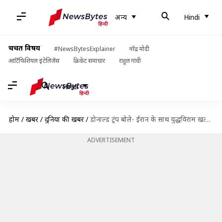
अन्य
Hindi
चर्चित विषय
#NewsBytesExplainer
नरेंद्र मोदी
आर्टिफिशियल इंटेलिजेंस
क्रिकेट समाचार
राहुल गांधी
Hindi
होम
/
खबरें
/
दुनिया की खबरें
/
डोनाल्ड ट्रंप बोले- ईरान के साथ युद्धविराम खत्म हुआ, शायद आज रात फिर हमले करें
ADVERTISEMENT