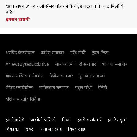
'आवारापन 2' पर चली सेंसर बोर्ड की कैंची, 9 बदलाव के बाद मिली ये
रेटिंग
इमरान हाशमी
अरविंद केजरीवाल
कांग्रेस समाचार
नरेंद्र मोदी
ट्रैवल टिप्स
#NewsBytesExclusive
आम आदमी पार्टी समाचार
भाजपा समाचार
बॉक्स ऑफिस कलेक्शन
क्रिकेट समाचार
फुटबॉल समाचार
लेटेस्ट स्मार्टफोन्स
पाकिस्तान समाचार
राहुल गांधी
रेसिपी
दक्षिण भारतीय सिनेमा
हमारे बारे में
प्राइवेसी पॉलिसी
नियम
हमसे संपर्क करें
हमारे उसूल
शिकायत
खबरें
समाचार संग्रह
विषय संग्रह