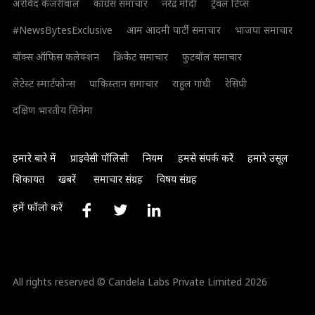
अरविंद केजरीवाल
कांग्रेस समाचार
नरेंद्र मोदी
ट्रैवल टिप्स
#NewsBytesExclusive
आम आदमी पार्टी समाचार
भाजपा समाचार
बॉक्स ऑफिस कलेक्शन
क्रिकेट समाचार
फुटबॉल समाचार
लेटेस्ट स्मार्टफोन्स
पाकिस्तान समाचार
राहुल गांधी
रेसिपी
दक्षिण भारतीय सिनेमा
हमारे बारे में
प्राइवेसी पॉलिसी
नियम
हमसे संपर्क करें
हमारे उसूल
शिकायत
खबरें
समाचार संग्रह
विषय संग्रह
हमें फॉलो करें
All rights reserved © Candela Labs Private Limited 2026