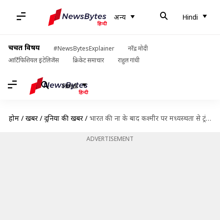
अन्य
Hindi
चर्चित विषय
#NewsBytesExplainer
नरेंद्र मोदी
आर्टिफिशियल इंटेलिजेंस
क्रिकेट समाचार
राहुल गांधी
Hindi
होम
/
खबरें
/
दुनिया की खबरें
/
भारत की ना के बाद कश्मीर पर मध्यस्थता से ट्रंप का इनकार, पाक को बड़ा झटका
ADVERTISEMENT