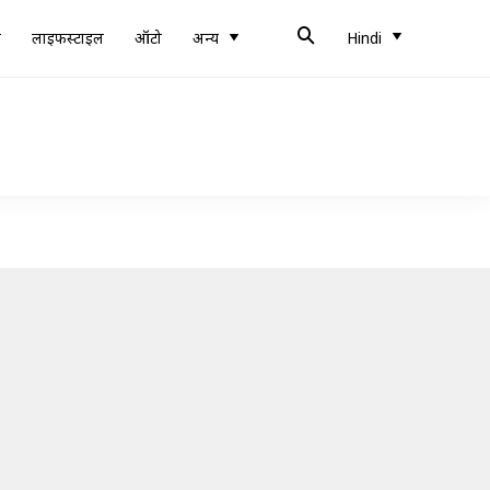
ब
लाइफस्टाइल
ऑटो
अन्य
Hindi