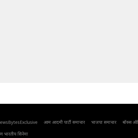
ewsBytesExclusive
आम आदमी पार्टी समाचार
भाजपा समाचार
बॉक्स ऑ
िण भारतीय सिनेमा