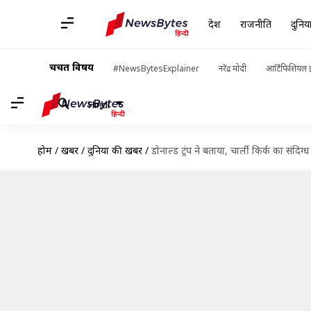
देश
राजनीति
दुनिय
चर्चित विषय
#NewsBytesExplainer
नरेंद्र मोदी
आर्टिफिशियल इ
Hindi
होम
/
खबरें
/
दुनिया की खबरें
/
डोनाल्ड ट्रंप ने बताया, चार्ली किर्क का संदिग्