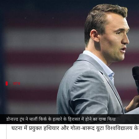
डोनाल्ड ट्रंप ने बताया, चार्ली किर्क का 
लेखन
Sep 12, 2025
06:12 pm
गजेंद्र
क्या है खबर?
अमेरिका
के राष्ट्रपति
डोनाल्ड ट्रंप
ने शुक्रवार को कहा कि रूढ़िव
उन्होंने
फॉक्स न्यूज
को दिए एक साक्षात्कार में कहा, "मुझे लग
जांच
FBI ने जारी किया था आरोपी का वीडियो और तस्
इससे पहले FBI ने संदिग्ध हमलावर की कुछ नई तस्वीरें जारी क
उसने अमेरिकी झंडे वाली काली टी-शर्ट और जींस पहन रखी है और
डोनाल्ड ट्रंप ने चार्ली किर्क के हत्यारे के हिरासत में होने का दावा किया
आरोपी का गोलीबारी करने के बाद छत से कूदकर भागने का वी
घटना में प्रयुक्त हथियार और गोला-बारूद यूटा विश्वविद्यालय के 