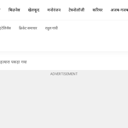
ा
बिज़नेस
खेलकूद
मनोरंजन
टेक्नोलॉजी
करियर
अजब-गज
ंटेलिजेंस
क्रिकेट समाचार
राहुल गांधी
ध हत्यारा पकड़ा गया
ADVERTISEMENT