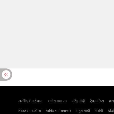
अरविंद केजरीवाल
कांग्रेस समाचार
नरेंद्र मोदी
ट्रैवल टिप्स
#N
लेटेस्ट स्मार्टफोन्स
पाकिस्तान समाचार
राहुल गांधी
रेसिपी
दक्ष