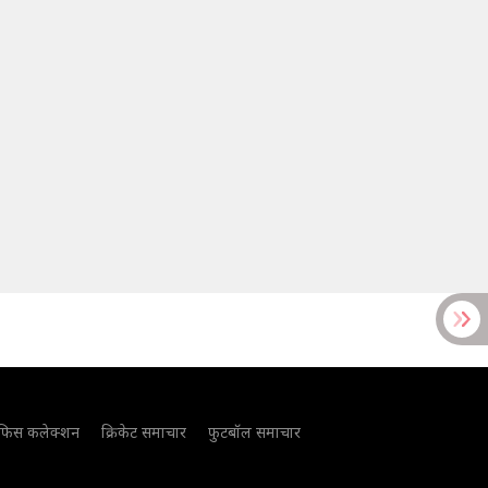
फिस कलेक्शन
क्रिकेट समाचार
फुटबॉल समाचार