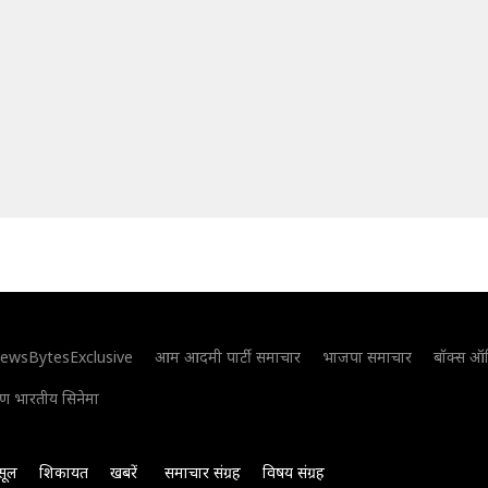
ewsBytesExclusive
आम आदमी पार्टी समाचार
भाजपा समाचार
बॉक्स ऑ
िण भारतीय सिनेमा
सूल
शिकायत
खबरें
समाचार संग्रह
विषय संग्रह