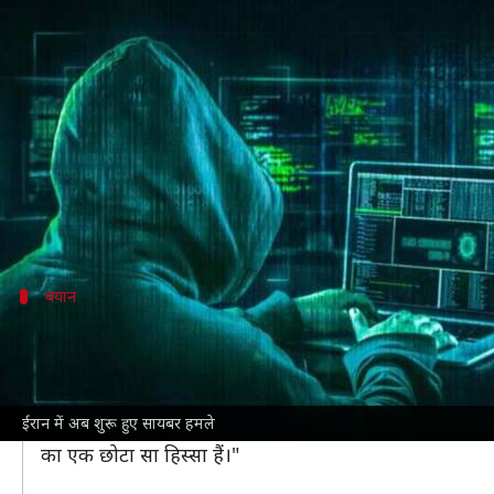
ईरान की परमाणु सविधाओं सहित बुनिया
लेखन
Oct 12, 2024
02:02 pm
भारत शर्मा
क्या है खबर?
मध्य-पूर्व में तनाव के बीच
ईरान
के सभी महत्वपूर्ण बुनियादी
इन हमलों के बीच ईरान सरकार की लगभग सभी सेवाएं बाधित हो 
बयान
फिरोजाबादी ने क्या दिया है बयान?
ईरान इंटरनेशनल
के अनुसार, सुप्रीम काउंसिल ऑफ साइबरस्पेस 
हमलों से प्रभावित हुआ। इसकी वजह से अहम जानकारियां भी चोर
ईरान में अब शुरू हुए सायबर हमले
उन्होंने कहा, "हमारे परमाणु संयंत्रों के साथ-साथ ईंधन वितरण,
का एक छोटा सा हिस्सा हैं।"