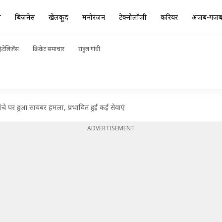
ा
बिज़नेस
खेलकूद
मनोरंजन
टेक्नोलॉजी
करियर
अजब-गज
ंटेलिजेंस
क्रिकेट समाचार
राहुल गांधी
ंचे पर हुआ सायबर हमला, प्रभावित हुई कई सेवाएं
ADVERTISEMENT