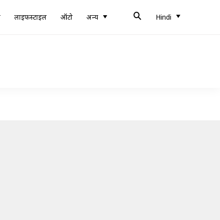
ब
लाइफस्टाइल
ऑटो
अन्य
Hindi