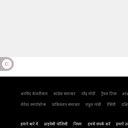
अरविंद केजरीवाल
कांग्रेस समाचार
नरेंद्र मोदी
ट्रैवल टिप्स
#N
लेटेस्ट स्मार्टफोन्स
पाकिस्तान समाचार
राहुल गांधी
रेसिपी
दक्ष
हमारे बारे में
प्राइवेसी पॉलिसी
नियम
हमसे संपर्क करें
हमारे उ