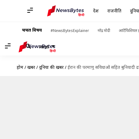
देश
राजनीति
दुनिय
चर्चित विषय
#NewsBytesExplainer
नरेंद्र मोदी
आर्टिफिशियल इ
Hindi
होम
/
खबरें
/
दुनिया की खबरें
/
ईरान की परमाणु सविधाओं सहित बुनियादी ढा